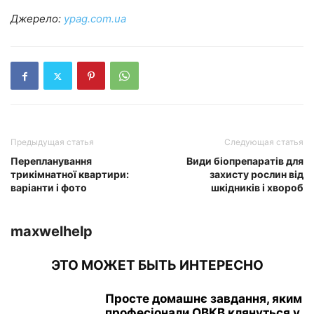
Джерело:
ypag.com.ua
Предыдущая статья
Следующая статья
Перепланування
Види біопрепаратів для
трикімнатної квартири:
захисту рослин від
варіанти і фото
шкідників і хвороб
maxwelhelp
ЭТО МОЖЕТ БЫТЬ ИНТЕРЕСНО
Просте домашнє завдання, яким
професіонали ОВКВ клянуться у