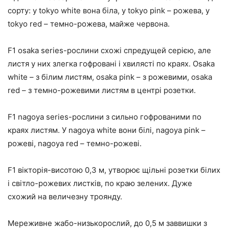
сорту: у tokyo white вона біла, у tokyo pink – рожева, у
tokyo red – темно-рожева, майже червона.
F1 osaka series-рослини схожі спредущей серією, але
листя у них злегка гофровані і хвилясті по краях. Osaka
white – з білим листям, osaka pink – з рожевими, osaka
red – з темно-рожевими листям в центрі розетки.
F1 nagoya series-рослини з сильно гофрованими по
краях листям. У nagoya white вони білі, nagoya pink –
рожеві, nagoya red – темно-рожеві.
F1 вікторія-висотою 0,3 м, утворює щільні розетки білих
і світло-рожевих листків, по краю зелених. Дуже
схожий на величезну троянду.
Мереживне жабо-низькорослий, до 0,5 м заввишки з