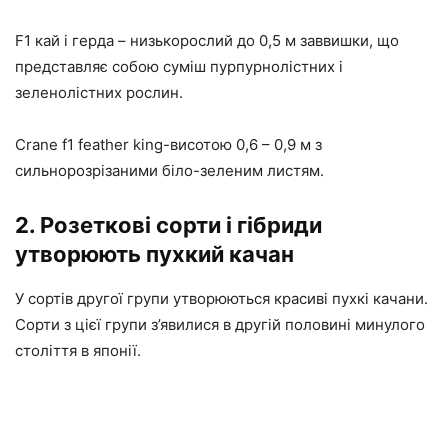
F1 кай і герда – низькорослий до 0,5 м заввишки, що
представляє собою суміш пурпурнолістних і
зеленолістних рослин.
Crane f1 feather king-висотою 0,6 – 0,9 м з
сильнорозрізаними біло-зеленим листям.
2. Розеткові сорти і гібриди
утворюють пухкий качан
У сортів другої групи утворюються красиві пухкі качани.
Сорти з цієї групи з’явилися в другій половині минулого
століття в японії.