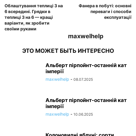
Облаштування теплиці 3 на
Фанера в побуті: основні
6 всередині. Грядки в
переваги і способи
теплиці 3 на 6 — кращі
експлуатації
варіанти, як зробити
своїми руками
maxwelhelp
ЭТО МОЖЕТ БЫТЬ ИНТЕРЕСНО
Альберт пірпойнт-останній кат
імперії
maxwelhelp
-
08.07.2025
Альберт пірпойнт-останній кат
імперії
maxwelhelp
-
10.06.2025
Колоновидні яблуні: сорти,