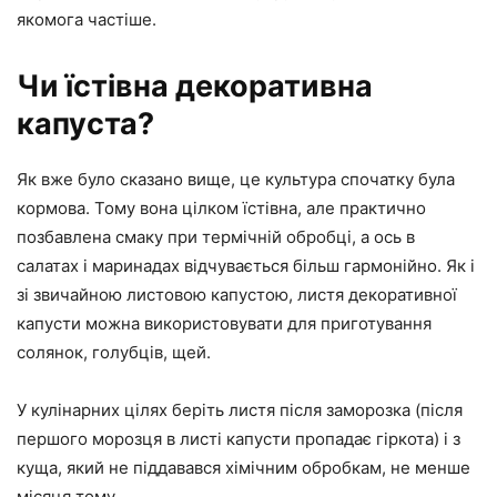
якомога частіше.
Чи їстівна декоративна
капуста?
Як вже було сказано вище, це культура спочатку була
кормова. Тому вона цілком їстівна, але практично
позбавлена смаку при термічній обробці, а ось в
салатах і маринадах відчувається більш гармонійно. Як і
зі звичайною листовою капустою, листя декоративної
капусти можна використовувати для приготування
солянок, голубців, щей.
У кулінарних цілях беріть листя після заморозка (після
першого морозця в листі капусти пропадає гіркота) і з
куща, який не піддавався хімічним обробкам, не менше
місяця тому.