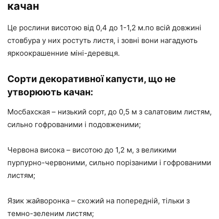
качан
Це рослини висотою від 0,4 до 1-1,2 м.по всій довжині
стовбура у них ростуть листя, і зовні вони нагадують
яркоокрашенние міні-деревця.
Сорти декоративної капусти, що не
утворюють качан:
Мосбахская – низький сорт, до 0,5 м з салатовим листям,
сильно гофрованими і подовженими;
Червона висока – висотою до 1,2 м, з великими
пурпурно-червоними, сильно порізаними і гофрованими
листям;
Язик жайворонка – схожий на попередній, тільки з
темно-зеленим листям;