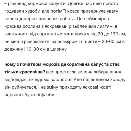
– різновид кормової капусти. Довгий час нею просто
годували худобу, але потім її краса привернула увагу
селекціонерів і почалася робота. Це неймовірно
красива рослина з яскравими різьбленими листям, в
залежності від сорту може мати висоту від 20 до 130 см,
не менш різноманітні за розміром і її листя – 20-60 см в
довжину і 10-30 см в ширину.
чому з початком морозів декоративна капуста стає
тільки красивіше?
все просто: за зелене забарвлення
відповідає, як відомо, хлорофіл. Але під впливом холоду
він руйнується, і на зміну приходять яскраві жовті,
червоні і бузкові фарби.