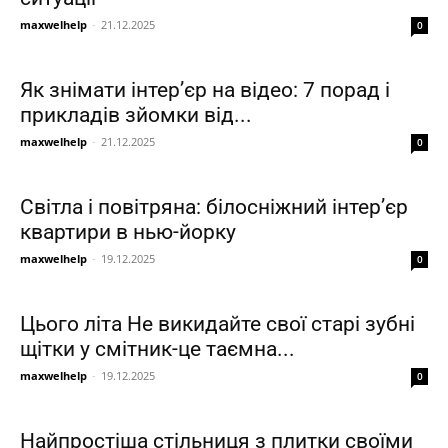
та
maxwelhelp
-
21.12.2025
0
Як знімати інтер’єр на відео: 7 порад і
поради
прикладів зйомки від...
maxwelhelp
-
21.12.2025
0
для
Світла і повітряна: білосніжний інтер’єр
квартири в нью-йорку
maxwelhelp
-
19.12.2025
0
дому
Цього літа Не викидайте свої старі зубні
щітки у смітник-це таємна...
maxwelhelp
-
19.12.2025
0
Найпростіша стільниця з плитки своїми