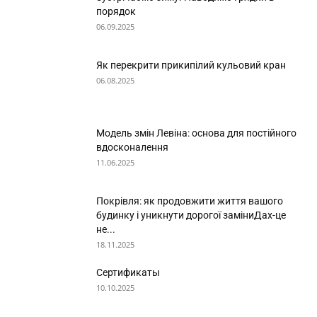
порядок
06.09.2025
Як перекрити прикипілий кульовий кран
06.08.2025
Модель змін Левіна: основа для постійного
вдосконалення
11.06.2025
Покрівля: як продовжити життя вашого
будинку і уникнути дорогої заміниДах-це
не...
18.11.2025
Сертификаты
10.10.2025