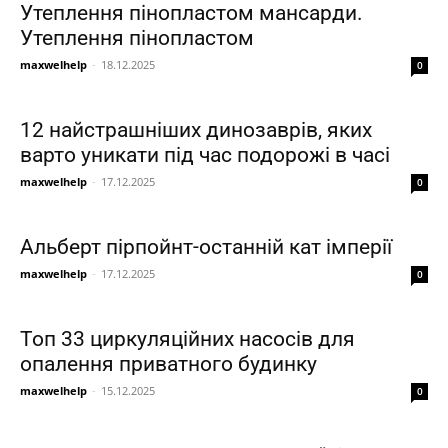
Утеплення пінопластом мансарди.
Утеплення пінопластом
maxwelhelp
-
18.12.2025
0
12 найстрашніших динозаврів, яких
варто уникати під час подорожі в часі
maxwelhelp
-
17.12.2025
0
Альберт пірпойнт-останній кат імперії
maxwelhelp
-
17.12.2025
0
Топ 33 циркуляційних насосів для
опалення приватного будинку
maxwelhelp
-
15.12.2025
0