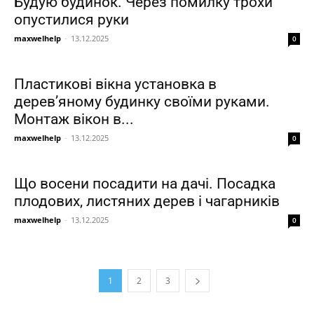
Будую будинок. Через помилку трохи
опустилися руки
maxwelhelp
-
13.12.2025
0
Пластикові вікна установка в
дерев’яному будинку своїми руками.
Монтаж вікон в...
maxwelhelp
-
13.12.2025
0
Що восени посадити на дачі. Посадка
плодових, листяних дерев і чагарників
maxwelhelp
-
13.12.2025
0
1
2
3