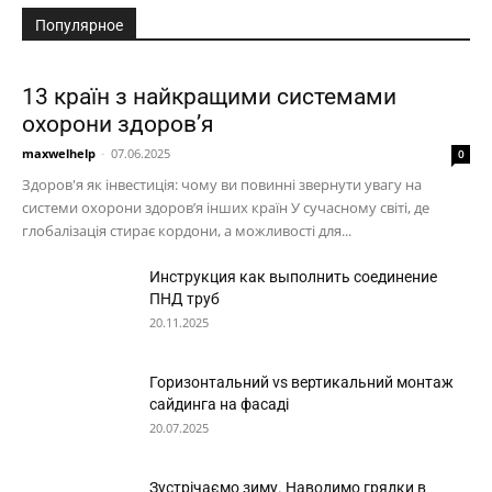
Популярное
13 країн з найкращими системами
охорони здоров’я
maxwelhelp
-
07.06.2025
0
Здоров'я як інвестиція: чому ви повинні звернути увагу на
системи охорони здоров’я інших країн У сучасному світі, де
глобалізація стирає кордони, а можливості для...
Инструкция как выполнить соединение
ПНД труб
20.11.2025
Горизонтальний vs вертикальний монтаж
сайдинга на фасаді
20.07.2025
Зустрічаємо зиму. Наводимо грядки в