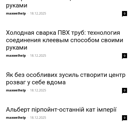
руками
maxwelhelp
-
18.12.2025
0
Холодная сварка ПВХ труб: технология
соединения клеевым способом своими
руками
maxwelhelp
-
18.12.2025
0
Як без особливих зусиль створити центр
розваг у себе вдома
maxwelhelp
-
18.12.2025
0
Альберт пірпойнт-останній кат імперії
maxwelhelp
-
18.12.2025
0