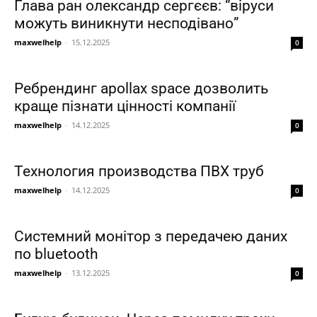
Глава ран олександр сергєєв: “віруси
можуть виникнути несподівано”
maxwelhelp
-
15.12.2025
0
Ребрендинг apollax ѕрасе дозволить
краще пізнати цінності компанії
maxwelhelp
-
14.12.2025
0
Технология производства ПВХ труб
maxwelhelp
-
14.12.2025
0
Системний монітор з передачею даних
по bluetooth
maxwelhelp
-
13.12.2025
0