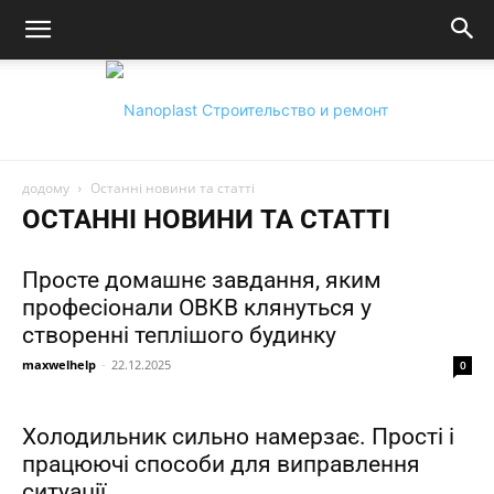
додому
Останні новини та статті
Nanoplast:
ОСТАННІ НОВИНИ ТА СТАТТІ
Просте домашнє завдання, яким
професіонали ОВКВ клянуться у
Технології,
створенні теплішого будинку
maxwelhelp
-
22.12.2025
0
будівництво
Холодильник сильно намерзає. Прості і
працюючі способи для виправлення
ситуації