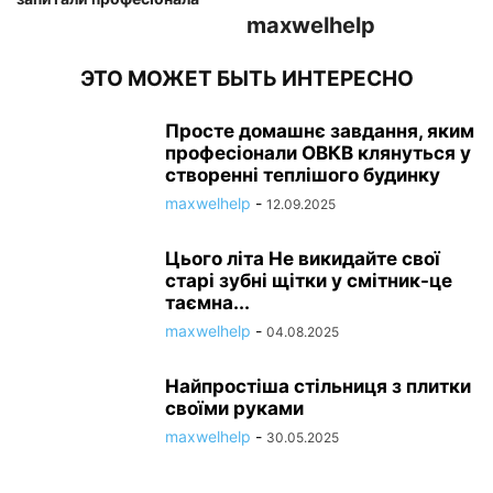
maxwelhelp
ЭТО МОЖЕТ БЫТЬ ИНТЕРЕСНО
Просте домашнє завдання, яким
професіонали ОВКВ клянуться у
створенні теплішого будинку
maxwelhelp
-
12.09.2025
Цього літа Не викидайте свої
старі зубні щітки у смітник-це
таємна...
maxwelhelp
-
04.08.2025
Найпростіша стільниця з плитки
своїми руками
maxwelhelp
-
30.05.2025