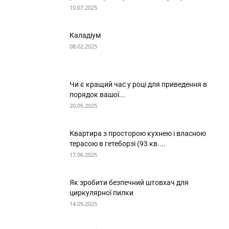
10.07.2025
Каладіум
08.02.2025
Чи є кращий час у році для приведення в
порядок вашої...
20.05.2025
Квартира з просторою кухнею і власною
терасою в гетеборзі (93 кв....
17.06.2025
Як зробити безпечний штовхач для
циркулярної пилки
14.05.2025