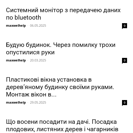
Системний монітор з передачею даних
по bluetooth
maxwelhelp
-
06.05.2025
0
Будую будинок. Через помилку трохи
опустилися руки
maxwelhelp
-
20.03.2025
0
Пластикові вікна установка в
дерев’яному будинку своїми руками.
Монтаж вікон в...
maxwelhelp
-
29.05.2025
0
Що восени посадити на дачі. Посадка
плодових, листяних дерев і чагарників