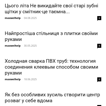
Цього літа Не викидайте свої старі зубні
щітки у смітник-це таємна...
maxwelhelp
-
04.08.2025
0
Найпростіша стільниця з плитки своїми
руками
maxwelhelp
-
30.05.2025
0
Холодная сварка ПВХ труб: технология
соединения клеевым способом своими
руками
maxwelhelp
-
18.06.2025
0
Як без особливих зусиль створити центр
розваг у себе вдома