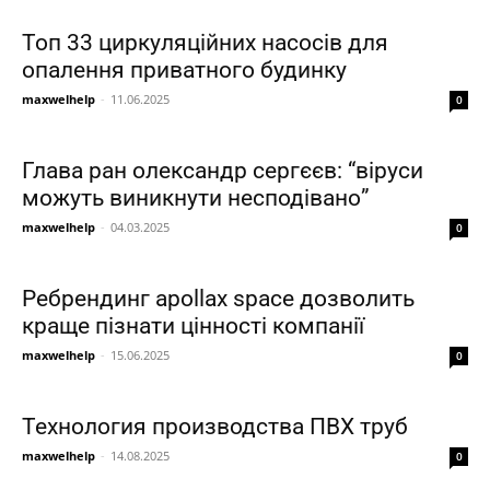
Топ 33 циркуляційних насосів для
опалення приватного будинку
maxwelhelp
-
11.06.2025
0
Глава ран олександр сергєєв: “віруси
можуть виникнути несподівано”
maxwelhelp
-
04.03.2025
0
Ребрендинг apollax ѕрасе дозволить
краще пізнати цінності компанії
maxwelhelp
-
15.06.2025
0
Технология производства ПВХ труб
maxwelhelp
-
14.08.2025
0