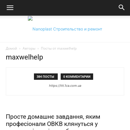
Домой
Авторы
Посты от maxwelhelp
Nanoplast
maxwelhelp
384 ПОСТЫ
0 КОММЕНТАРИИ
https://ttt.1ca.com.ua
Просте домашнє завдання, яким
професіонали ОВКВ клянуться у