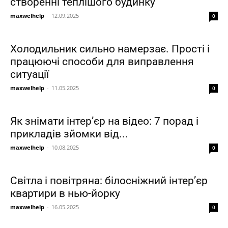
створенні теплішого будинку
maxwelhelp
-
12.09.2025
0
Холодильник сильно намерзає. Прості і
працюючі способи для виправлення
ситуації
maxwelhelp
-
11.05.2025
0
Як знімати інтер’єр на відео: 7 порад і
прикладів зйомки від...
maxwelhelp
-
10.08.2025
0
Світла і повітряна: білосніжний інтер’єр
квартири в нью-йорку
maxwelhelp
-
16.05.2025
0