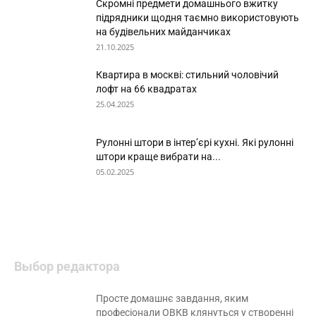
Скромні предмети домашнього вжитку
підрядники щодня таємно використовують
на будівельних майданчиках
21.10.2025
Квартира в москві: стильний чоловічий
лофт на 66 квадратах
25.04.2025
Рулонні штори в інтер’єрі кухні. Які рулонні
штори краще вибрати на...
05.02.2025
Выбор редактора
Просте домашнє завдання, яким
професіонали ОВКВ клянуться у створенні