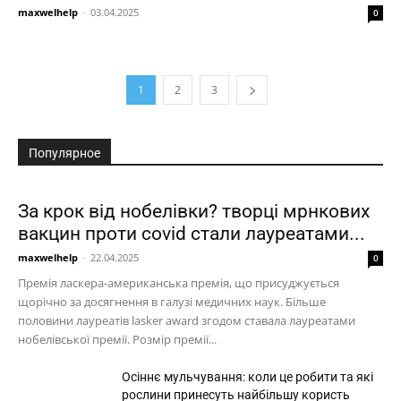
maxwelhelp
-
03.04.2025
0
1
2
3
Популярное
За крок від нобелівки? творці мрнкових
вакцин проти covid стали лауреатами...
maxwelhelp
-
22.04.2025
0
Премія ласкера-американська премія, що присуджується
щорічно за досягнення в галузі медичних наук. Більше
половини лауреатів lasker award згодом ставала лауреатами
нобелівської премії. Розмір премії...
Осіннє мульчування: коли це робити та які
рослини принесуть найбільшу користь