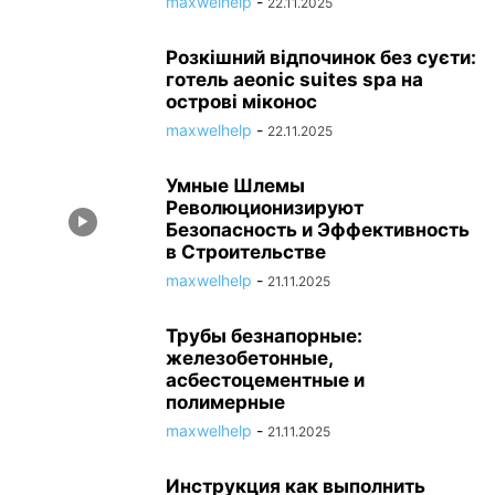
maxwelhelp
-
22.11.2025
Розкішний відпочинок без суєти:
готель aeonic suites spa на
острові міконос
maxwelhelp
-
22.11.2025
Умные Шлемы
Революционизируют
Безопасность и Эффективность
в Строительстве
maxwelhelp
-
21.11.2025
Трубы безнапорные:
железобетонные,
асбестоцементные и
полимерные
maxwelhelp
-
21.11.2025
Инструкция как выполнить