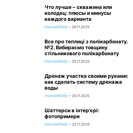
Что лучше – скважина или
колодец: плюсы и минусы
каждого варианта
maxwelhelp
-
26.11.2025
Все про теплиці з полікарбонату.
№2. Вибираємо товщину
стільникового полікарбонату
maxwelhelp
-
25.11.2025
Дренаж участка своими руками:
как сделать систему дренажа
воды
maxwelhelp
-
25.11.2025
Шаттерси в інтер’єрі:
фотопримери
maxwelhelp
-
23.11.2025