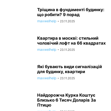
Тріщина в фундаменті будинку:
що робити? 9 порад
maxwelhelp
-
23.11.2025
Квартира в москві: стильний
чоловічий лофт на 66 квадратах
maxwelhelp
-
23.11.2025
Які бувають види сигналізацій
для будинку, квартири
maxwelhelp
-
23.11.2025
Найдорожча Курка Коштує
Близько 6 Тисяч Доларів За
Птицю