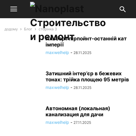
додому
Блог
сторінка 3
Альберт пірпойнт-останній кат
імперії
maxwelhelp
-
28.11.2025
Затишний інтер’єр в бежевих
тонах: трійка площею 95 метрів
maxwelhelp
-
28.11.2025
Автономная (локальная)
канализация для дачи
maxwelhelp
-
27.11.2025