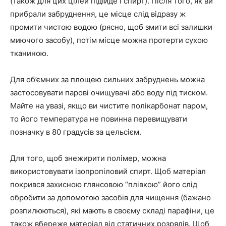
(також для цих цілей підійде і спирт). Після того, як ви
прибрали забруднення, це місце слід відразу ж
промити чистою водою (рясно, щоб змити всі залишки
миючого засобу), потім місце можна протерти сухою
тканиною.
Для об’ємних за площею сильних забруднень можна
застосовувати парові очищувачі або воду під тиском.
Майте на увазі, якщо ви чистите полікарбонат паром,
то його температура не повинна перевищувати
позначку в 80 градусів за цельсієм.
Для того, щоб знежирити полімер, можна
використовувати ізопропіловий спирт. Щоб матеріал
покрився захисною глянсовою “плівкою” його слід
обробити за допомогою засобів для чищення (бажано
розпилюються), які мають в своєму складі парафіни, це
також вбереже матеріал від статичних розрядів. Щоб