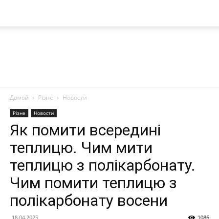
Домой
Різне
Новости
Nanoplast
Різне
Новости
Як помити всередині
теплицю. Чим мити
теплицю з полікарбонату.
Чим помити теплицю з
полікарбонату восени
18.04.2025
1086