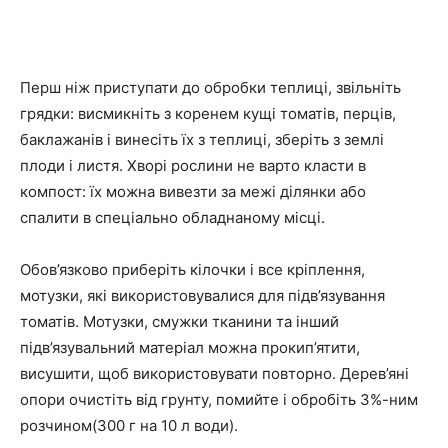
Перш ніж приступати до обробки теплиці, звільніть
грядки: висмикніть з коренем кущі томатів, перців,
баклажанів і винесіть їх з теплиці, зберіть з землі
плоди і листя. Хворі рослини не варто класти в
компост: їх можна вивезти за межі ділянки або
спалити в спеціально обладнаному місці.
Обов’язково приберіть кілочки і все кріплення,
мотузки, які використовувалися для підв’язування
томатів. Мотузки, смужки тканини та інший
підв’язувальний матеріал можна прокип’ятити,
висушити, щоб використовувати повторно. Дерев’яні
опори очистіть від грунту, помийте і обробіть 3%-ним
розчином(300 г на 10 л води).