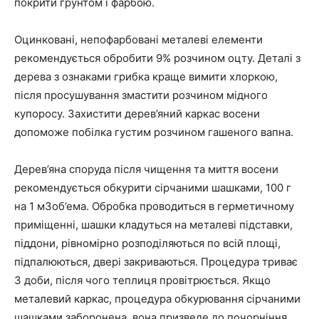
покрити грунтом і фарбою.
Оцинковані, непофарбовані металеві елементи
рекомендується обробити 9% розчином оцту. Деталі з
дерева з ознаками грибка краще вимити хлоркою,
після просушування змастити розчином мідного
купоросу. Захистити дерев’яний каркас восени
допоможе побілка густим розчином гашеного вапна.
Дерев’яна споруда після чищення та миття восени
рекомендується обкурити сірчаними шашками, 100 г
на 1 м3об’ема. Обробка проводиться в герметичному
приміщенні, шашки кладуться на металеві підставки,
піддони, рівномірно розподіляються по всій площі,
підпалюються, двері закриваються. Процедура триває
3 доби, після чого теплиця провітрюється. Якщо
металевий каркас, процедура обкурювання сірчаними
шашками заборонена, вона призведе до почорніння