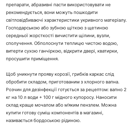
препарати, абразивні пасти використовувати не
рекомендується, вони можуть пошкодити
світловідбиваючі характеристики укривного матеріалу.
Господарською або зубною щіткою з щетиною
середньої жорсткості вичистити щілини, вузли,
сполучення. Обполоснути теплицю чистою водою,
витерти сухою ганчіркою, відкрити двері, кватирки,
просушити приміщення.
Щоб уникнути прояву корозії, грибків каркас слід
обробити складом, приготованим з хлорного вапна.
Розчин для дезінфекції готується за рецептом: вапно 2
кг на 10 л води + 100 г мідного купоросу. Наносити
склад краще мочалом або м’яким пензлем. Можна
купити готову суміш компонентів в магазині,
називається бордоською рідиною.