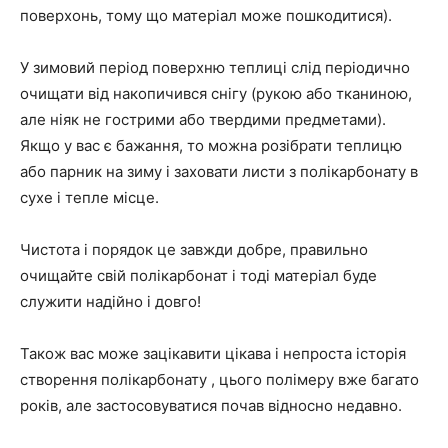
поверхонь, тому що матеріал може пошкодитися).
У зимовий період поверхню теплиці слід періодично
очищати від накопичився снігу (рукою або тканиною,
але ніяк не гострими або твердими предметами).
Якщо у вас є бажання, то можна розібрати теплицю
або парник на зиму і заховати листи з полікарбонату в
сухе і тепле місце.
Чистота і порядок це завжди добре, правильно
очищайте свій полікарбонат і тоді матеріал буде
служити надійно і довго!
Також вас може зацікавити цікава і непроста історія
створення полікарбонату , цього полімеру вже багато
років, але застосовуватися почав відносно недавно.