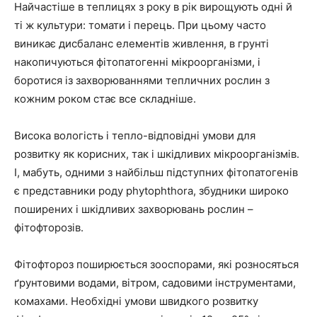
Найчастіше в теплицях з року в рік вирощують одні й
ті ж культури: томати і перець. При цьому часто
виникає дисбаланс елементів живлення, в грунті
накопичуються фітопатогенні мікроорганізми, і
боротися із захворюваннями тепличних рослин з
кожним роком стає все складніше.
Висока вологість і тепло-відповідні умови для
розвитку як корисних, так і шкідливих мікроорганізмів.
І, мабуть, одними з найбільш підступних фітопатогенів
є представники роду phytophthora, збудники широко
поширених і шкідливих захворювань рослин –
фітофторозів.
Фітофтороз поширюється зооспорами, які розносяться
ґрунтовими водами, вітром, садовими інструментами,
комахами. Необхідні умови швидкого розвитку