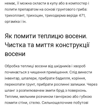
немає, її можна скласти в купу або в компостер і
полити препаратом на основі грунтового гриба:
трихоплант, трихоцин, триходерма веріде 471,
оргаміка і ін.
Як помити теплицю восени.
Чистка та миття конструкції
восени
Обробка теплиці восени від шкідників і хвороб
починається з чищення приміщення. Слід винести
інвентар, шпалери, прибрати бадилля, коріння,
перекопати грунт, прибрати рослинні залишки. Через
шланг з розпилювачем змити бруд з поверхонь.
Теплим, мильним розчином ганчіркою або губкою
помити стіни, стелю. Сильнощелочние побутові