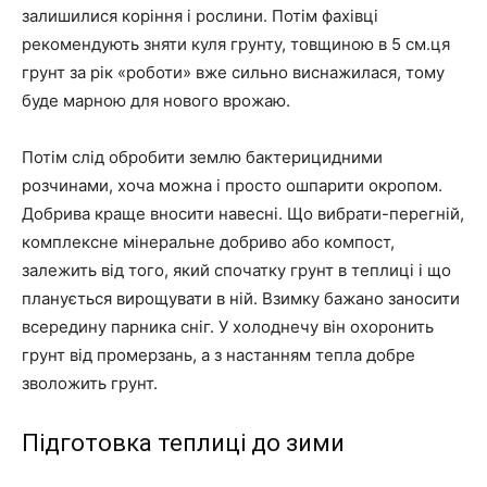
залишилися коріння і рослини. Потім фахівці
рекомендують зняти куля грунту, товщиною в 5 см.ця
грунт за рік «роботи» вже сильно виснажилася, тому
буде марною для нового врожаю.
Потім слід обробити землю бактерицидними
розчинами, хоча можна і просто ошпарити окропом.
Добрива краще вносити навесні. Що вибрати-перегній,
комплексне мінеральне добриво або компост,
залежить від того, який спочатку грунт в теплиці і що
планується вирощувати в ній. Взимку бажано заносити
всередину парника сніг. У холоднечу він охоронить
грунт від промерзань, а з настанням тепла добре
зволожить грунт.
Підготовка теплиці до зими