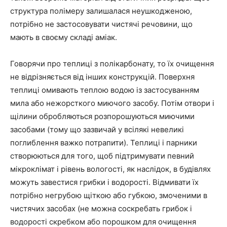
структура полімеру залишалася неушкодженою,
потрібно не застосовувати чистячі речовини, що
мають в своєму складі аміак.
Говорячи про теплиці з полікарбонату, то їх очищення
не відрізняється від інших конструкцій. Поверхня
теплиці омивають теплою водою із застосуванням
мила або нежорсткого миючого засобу. Потім отвори і
щілини обробляються розпорошуються миючими
засобами (тому що зазвичай у всілякі невеликі
поглиблення важко потрапити). Теплиці і парники
створюються для того, щоб підтримувати певний
мікроклімат і рівень вологості, як наслідок, в будівлях
можуть завестися грибки і водорості. Відмивати їх
потрібно негрубою щіткою або губкою, змоченими в
чистячих засобах (не можна соскребать грибок і
водорості скребком або порошком для очищення