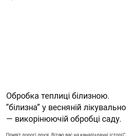
Обробка теплиці білизною.
“білизна” у весняній лікувально
— викорінюючій обробці саду.
Привіт дорогі друзі. Вітаю вас на каналі»дачні історії”.