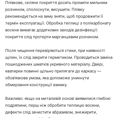
Плівкове, скляне покриття досить промити мильним
розчином, сполоснути, висушити. Плівку
рекомендується на зиму зняти, щоб продовжити її
термін експлуатації. Обробка теплиці з полікарбонату
восени вимагає додаткових заходів дезінфекції:
покриття слід протерти марганцевим розчином.
Після чищення перевіряються стики, при наявності
щілин, їх слід закрити герметиком. Проводиться заміна
пошкоджених шматків укривного матеріалу. Двері,
кватирки повинні щільно прилягати до каркасу —
обов’язкова умова, яка допоможе уникнути
обмерзання конструкції взимку.
Важливо: якщо на металевій основі виявилися глибокі
подряпини, перш ніж обробити теплицю восени,
дефекти слід зачистити абразивом, знежирити,