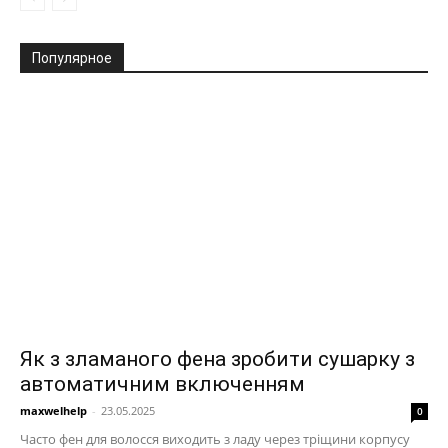
Популярное
Як з зламаного фена зробити сушарку з
автоматичним включенням
maxwelhelp
-
23.05.2025
0
Часто фен для волосся виходить з ладу через тріщини корпусу