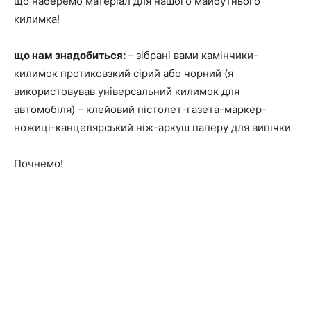
що наберемо матеріал для нашого майбутнього
килимка!
що нам знадобиться:
– зібрані вами камінчики-
килимок протиковзкий сірий або чорний (я
використовував універсальний килимок для
автомобіля) – клейовий пістолет-газета-маркер-
ножиці-канцелярський ніж-аркуш паперу для випічки
Почнемо!