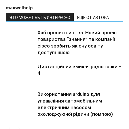
maxwelhelp
ЭТО МОЖЕТ БЫТЬ ИНТЕРЕСНО
ЕЩЕ ОТ АВТОРА
Хаб просвітництва. Новий проект
товариства “знання” та компанії
cisco зробить якісну освіту
доступнішою
Дистанційний вмикач радіоточки –
4
Використання arduino для
управління автомобільним
електричним насосом
охолоджуючої рідини (помпою)