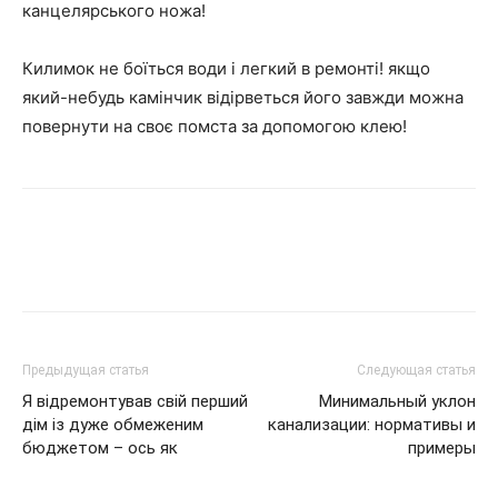
канцелярського ножа!
Килимок не боїться води і легкий в ремонті! якщо
який-небудь камінчик відірветься його завжди можна
повернути на своє помста за допомогою клею!
Предыдущая статья
Следующая статья
Я відремонтував свій перший
Минимальный уклон
дім із дуже обмеженим
канализации: нормативы и
бюджетом – ось як
примеры