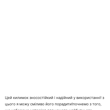
Цей килимок зносостійкий і надійний у використанні! з
цього я можу сміливо його порадити!почнемо з того,