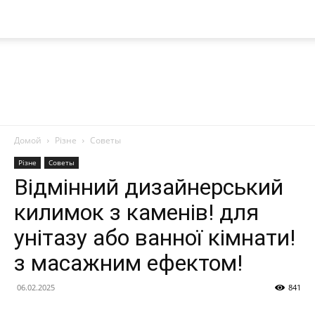
Домой
Різне
Советы
Nanoplast
Різне
Советы
Відмінний дизайнерський
килимок з каменів! для
унітазу або ванної кімнати!
з масажним ефектом!
06.02.2025
841