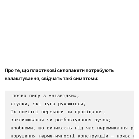
Про те, що пластикові склопакети потребують
налаштування, свідчать такі симптоми:
 поява пилу з «нізвідки»;

 стулки, які туго рухаються;

 їх помітні перекоси чи просідання;

 заклинювання чи розбовтування ручок;

 проблеми, що виникають під час перемикання реж
 порушення герметичності конструкцій – поява щі