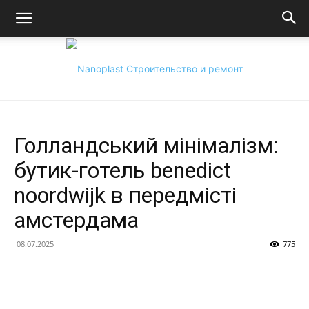
Nanoplast:
Голландський мінімалізм:
бутик-готель benedict
noordwijk в передмісті
Технології,
амстердама
08.07.2025
775
будівництво