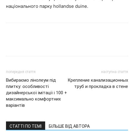
національного парку hollandse duine.
попередня стаття
наступна стаття
Вибираємо лінолеум під
Крепление канализационных
плитку: особливості
труб и прокладка в стене
дизайнерської імітації і 100 +
максимально комфортних
варіантів
СТАТТІ ПО ТЕМІ
БІЛЬШЕ ВІД АВТОРА