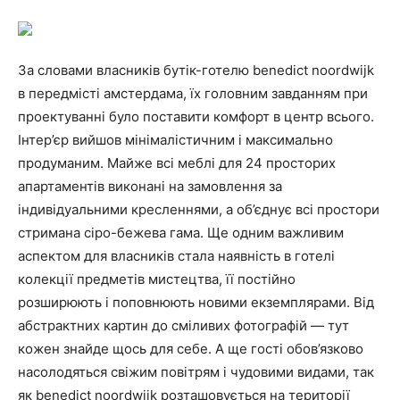
та
За словами власників бутік-готелю benedict noordwijk
поради
в передмісті амстердама, їх головним завданням при
проектуванні було поставити комфорт в центр всього.
Інтер’єр вийшов мінімалістичним і максимально
продуманим. Майже всі меблі для 24 просторих
для
апартаментів виконані на замовлення за
індивідуальними кресленнями, а об’єднує всі простори
стримана сіро-бежева гама. Ще одним важливим
дому
аспектом для власників стала наявність в готелі
колекції предметів мистецтва, її постійно
розширюють і поповнюють новими екземплярами. Від
абстрактних картин до сміливих фотографій — тут
кожен знайде щось для себе. А ще гості обов’язково
насолодяться свіжим повітрям і чудовими видами, так
як benedict noordwijk розташовується на території