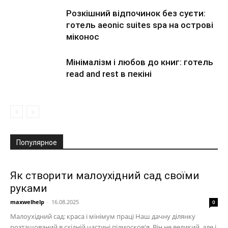
Розкішний відпочинок без суєти:
готель aeonic suites spa на острові
міконос
Мінімалізм і любов до книг: готель
read and rest в пекіні
Популярное
Як створити малоухідний сад своїми
руками
maxwelhelp
-
16.08.2025
0
Малоухідний сад: краса і мінімум праці Наш дачну ділянку
розташований в східній частині підмосков'я. Він не великий, але і