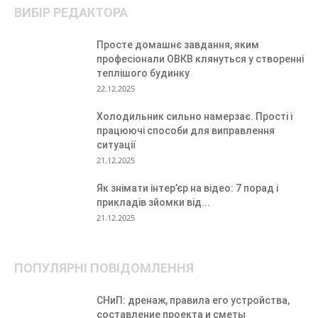
ВИБІР РЕДАКТОРА
Просте домашнє завдання, яким
професіонали ОВКВ клянуться у створенні
теплішого будинку
22.12.2025
Холодильник сильно намерзає. Прості і
працюючі способи для виправлення
ситуації
21.12.2025
Як знімати інтер’єр на відео: 7 порад і
прикладів зйомки від...
21.12.2025
ПОПУЛЯРНІ ПОВІДОМЛЕННЯ
СНиП: дренаж, правила его устройства,
составление проекта и сметы