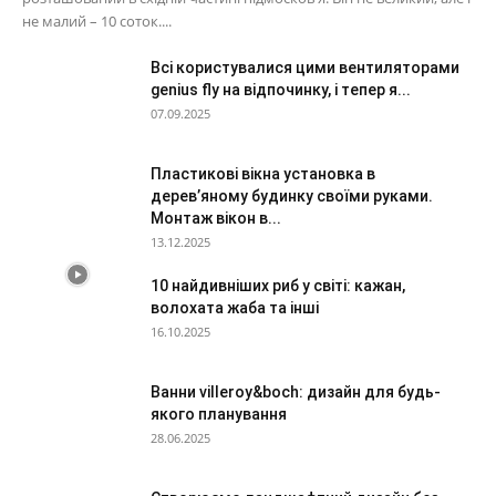
не малий – 10 соток....
Всі користувалися цими вентиляторами
genius fly на відпочинку, і тепер я...
07.09.2025
Пластикові вікна установка в
дерев’яному будинку своїми руками.
Монтаж вікон в...
13.12.2025
10 найдивніших риб у світі: кажан,
волохата жаба та інші
16.10.2025
Ванни villeroy&boch: дизайн для будь-
якого планування
28.06.2025