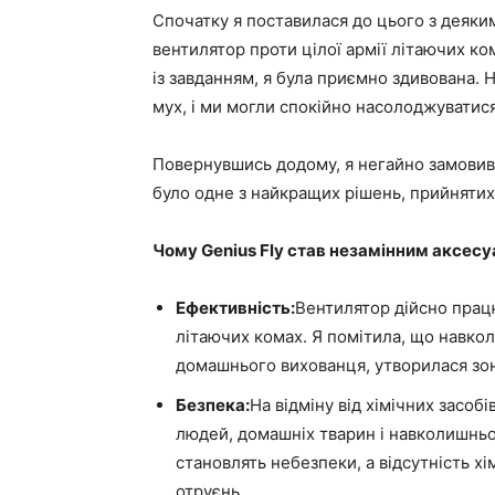
Спочатку я поставилася до цього з деяк
вентилятор проти цілої армії літаючих ко
із завданням, я була приємно здивована. Н
мух, і ми могли спокійно насолоджуватися
Повернувшись додому, я негайно замовив к
було одне з найкращих рішень, прийнятих 
Чому Genius Fly став незамінним аксес
Ефективність:
Вентилятор дійсно працю
літаючих комах. Я помітила, що навколо 
домашнього вихованця, утворилася зона
Безпека:
На відміну від хімічних засоб
людей, домашніх тварин і навколишньог
становлять небезпеки, а відсутність х
отруєнь.