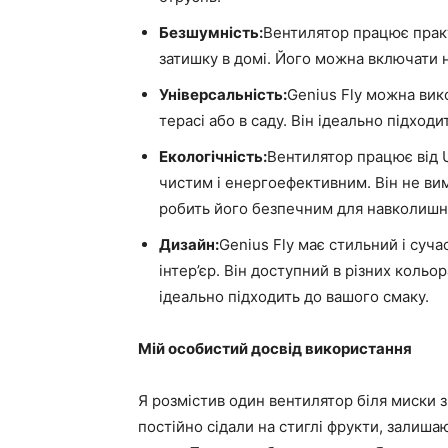
Безшумність:
Вентилятор працює прак
затишку в домі. Його можна включати н
Універсальність:
Genius Fly можна викор
терасі або в саду. Він ідеально підход
Екологічність:
Вентилятор працює від 
чистим і енергоефективним. Він не ви
робить його безпечним для навколишн
Дизайн:
Genius Fly має стильний і суча
інтер’єр. Він доступний в різних кольо
ідеально підходить до вашого смаку.
Мій особистий досвід використання
Я розмістив один вентилятор біля миски 
постійно сідали на стиглі фрукти, залиша