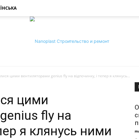
ЇНСЬКА
лися цими вентиляторами genius fly на відпочинку, і тепер я клянусь...
Nanoplast:
ися цими
О
enius fly на
с
п
епер я клянусь ними
ma