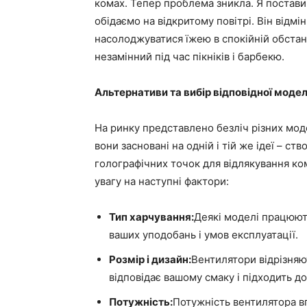
комах. Тепер проблема зникла. Я поставив
обідаємо на відкритому повітрі. Він відм
насолоджуватися їжею в спокійній обстанов
незамінний під час пікніків і барбекю.
Альтернативи та вибір відповідної модел
На ринку представлено безліч різних моде
вони засновані на одній і тій же ідеї – с
голографічних точок для відлякування ком
увагу на наступні фактори:
Тип харчування:
Деякі моделі працюють
ваших уподобань і умов експлуатації.
Розмір і дизайн:
Вентилятори відрізняю
відповідає вашому смаку і підходить до 
Потужність:
Потужність вентилятора в