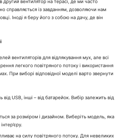
 другий вентилятор на терасі, де ми часто
інно справляється із завданням, дозволяючи нам
ці. Іноді я беру його з собою на дачу, де він
і
лей вентиляторів для відлякування мух, але всі
творення легкого повітряного потоку і використання
ах. При виборі відповідної моделі варто звернути
 від USB, інші – від батарейок. Вибір залежить від
ться за розміром і дизайном. Виберіть модель, яка
інтер’єру.
пливає на силу повітряного потоку. Для невеликих