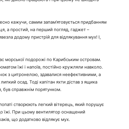
поради
 чесно кажучи, самим запам’ятовується придбанням
я, а простий, на перший погляд, гаджет –
ривезла додому пристрій для відлякування мух! І,
для
 час морської подорожі по Карибським островам.
роматом їжі і напоїв, постійно кружляли навколо.
вічок з цитронелою, здавалися неефективними, а
ипкий осад. Тоді капітан яхти дістав з ящика
я, був справжнім порятунком.
дому
і лопаті створюють легкий вітерець, який порушує
 до їжі. При цьому вентилятор оснащений
аків, що додатково відлякує мух.