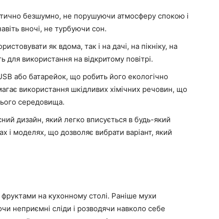
тично безшумно, не порушуючи атмосферу спокою і
авіть вночі, не турбуючи сон.
истовувати як вдома, так і на дачі, на пікніку, на
ить для використання на відкритому повітрі.
USB або батарейок, що робить його екологічно
магає використання шкідливих хімічних речовин, що
ього середовища.
сний дизайн, який легко вписується в будь-який
рах і моделях, що дозволяє вибрати варіант, який
з фруктами на кухонному столі. Раніше мухи
ючи неприємні сліди і розводячи навколо себе