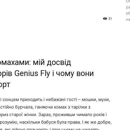
Ос
Технології,
ра
об
51
на
будівництво
омахами: мій досвід
ів Genius Fly і чому вони
орт
та
і сонцем приходить і небажані гості – мошки, мухи,
остійно бурчала, ганяючи комах з тарілки з
риз старої жінки. Зараз, проживши чимало років і
озумію, наскільки бабуся була права. І як же добре,
я, які дійсно працюють і при цьому не шкодять