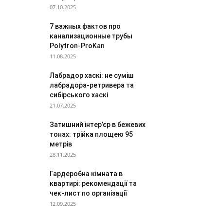
07.10.2025
7 важных фактов про
канализационные трубы
Polytron-ProKan
11.08.2025
Лабрадор хаскі: не суміш
лабрадора-ретривера та
сибірського хаскі
21.07.2025
Затишний інтер’єр в бежевих
тонах: трійка площею 95
метрів
28.11.2025
Гардеробна кімната в
квартирі: рекомендації та
чек-лист по організації
12.09.2025