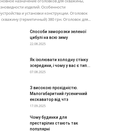
новное назначение оголовков для скважины,
зновидности изделий. Особенности
устройства и установки конструкции. Оголовок
 скважину (герметичный) 380 грн. Оголовок для...
Способи заморозки зеленої
цибулі на всю зиму
22.08.2025
Як ізолювати холодну стінку
зсередини, і чому у вас є тип...
07.08.2025
З високою прохідністю.
Малогабаритний гусеничний
екскаватор від чтз
17.09.2025
Чому будинки для
престарілих стають так
популярні