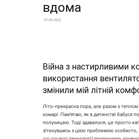
вдома
07.09.2025
Війна з настирливими к
використання вентилятор
змінили мій літній комф
Літо-прекрасна пора, але разом з теплом 
комарі. Пам’ятаю, як в дитинстві бабуся п
полуницею. Тоді здавалося, це просто кап
зіткнувшись з цією проблемою особисто, р
що сучасні технології пропонують рішенн