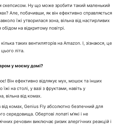
им скепсисом. Ну що може зробити такий маленький
мах? Але, побачивши, як він ефективно справляється
авколо їжі утворилася зона, вільна від настирливих
 обідом на відкритому повітрі.
ілька таких вентиляторів на Amazon. І, зізнаюся, це
цього літа.
уаром у моєму домі?
є! Він ефективно відлякує мух, мошок та інших
їжі на столі, у вазі з фруктами, навіть у
, вільна від комах.
ів від комах, Genius Fly абсолютно безпечний для
о середовища. Обертові лопаті м’які і не
імічних речовин виключає ризик алергічних реакцій і