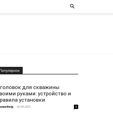
Популярное
головок для скважины
воими руками: устройство и
равила установки
xwelhelp
-
02.09.2025
0