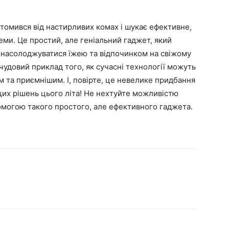
втомився від настирливих комах і шукає ефективне,
еми. Це простий, але геніальний гаджет, який
ні насолоджуватися їжею та відпочинком на свіжому
 чудовий приклад того, як сучасні технології можуть
 та приємнішим. І, повірте, це невелике придбання
щих рішень цього літа! Не нехтуйте можливістю
омогою такого простого, але ефективного гаджета.