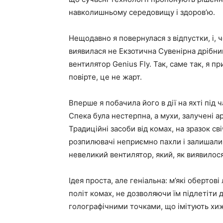
навколишньому середовищу і здоров’ю.
Нещодавно я повернулася з відпустки, і,
виявилася не Екзотична Сувенірна дрібниц
вентилятор Genius Fly. Так, саме так, я п
повірте, це не жарт.
Вперше я побачила його в дії на яхті під
Спека була нестерпна, а мухи, залучені а
Традиційні засоби від комах, на зразок с
розпилювачі неприємно пахли і залишали л
невеликий вентилятор, який, як виявилос
Ідея проста, але геніальна: м’які обертов
політ комах, не дозволяючи їм підлетіти
голографічними точками, що імітують хиж