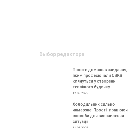
Выбор редактора
Просте домашнє завдання,
яким професіонали ОВКВ
клянуться у створенні
теплішого будинку
12.09.2025
Холодильник сильно
намерзає. Прості і працююч
способи для виправлення
ситуації
11.05.2025