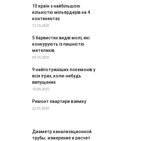
10 країн з найбільшою
кількістю мільярдерів на 4
континентах
13.10.2025
5 барвистих видів молі, які
конкурують із пишністю
метеликів
03.10.2025
9 найпотужніших покемонів у
всіх іграх, коли-небудь
випущених
10.09.2025
Ремонт квартири взимку
22.07.2025
Диаметр канализационной
трубы: измерение и расчет