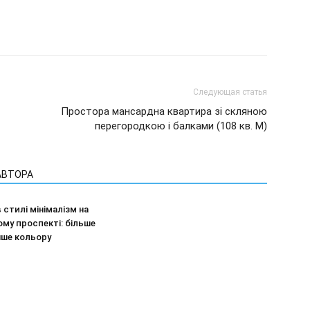
Следующая статья
Простора мансардна квартира зі скляною
перегородкою і балками (108 кв. М)
АВТОРА
 стилі мінімалізм на
ому проспекті: більше
нше кольору