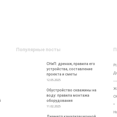
Популярные посты
П
СНиП: дренаж, правила его
Р
устройства, составление
Д
проекта и сметы
12.05.2025
--
Ж
Обустройство скважины на
воду: правила монтажа
О
і
оборудования
•
11.02.2025
Н
Диаметр канализационной