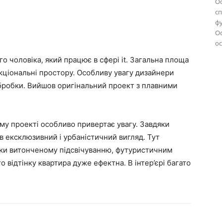
Ос
с
ф
Ос
ос
о чоловіка, який працює в сфері it. Загальна площа
нкціональні простору. Особливу увагу дизайнери
обробки. Вийшов оригінальний проект з плавними
ому проекті особливо привертає увагу. Завдяки
в ексклюзивний і урбаністичний вигляд. Тут
яки витонченому підсвічуванню, футуристичним
о відтінку квартира дуже ефектна. В інтер’єрі багато