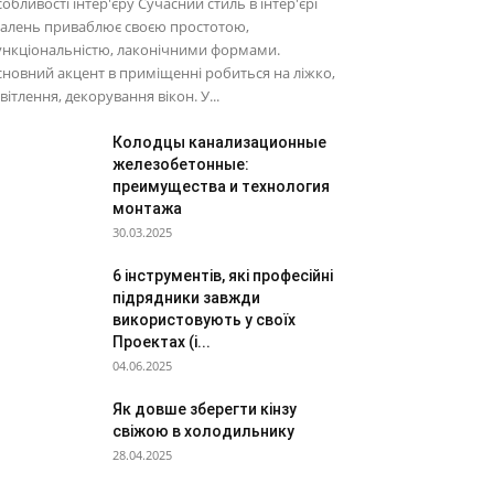
обливості інтер'єру Сучасний стиль в інтер'єрі
палень приваблює своєю простотою,
ункціональністю, лаконічними формами.
новний акцент в приміщенні робиться на ліжко,
вітлення, декорування вікон. У...
Колодцы канализационные
железобетонные:
преимущества и технология
монтажа
30.03.2025
6 інструментів, які професійні
підрядники завжди
використовують у своїх
Проектах (і...
04.06.2025
Як довше зберегти кінзу
свіжою в холодильнику
28.04.2025