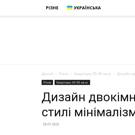
РІЗНЕ
УКРАЇНСЬКА
Домой
Різне
Квартиры 45-90 кв.м.
Дизайн дв
Різне
Квартиры 45-90 кв.м.
Дизайн двокімн
стилі мінімаліз
28.07.2025