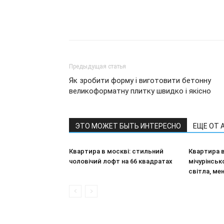
Предыдущая статья
Як зробити форму і виготовити бетонну
великоформатну плитку швидко і якісно
ЭТО МОЖЕТ БЫТЬ ИНТЕРЕСНО
ЕЩЕ ОТ 
Квартира в москві: стильний
Квартира в
чоловічий лофт на 66 квадратах
мічурінськ
світла, ме