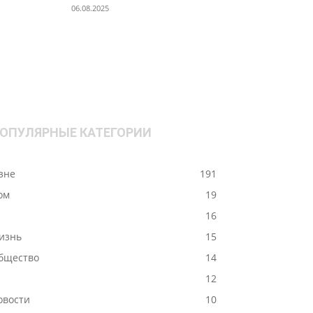
06.08.2025
ОПУЛЯРНЫЕ КАТЕГОРИИ
ізне
191
ом
19
-
16
изнь
15
бщество
14
12
овости
10