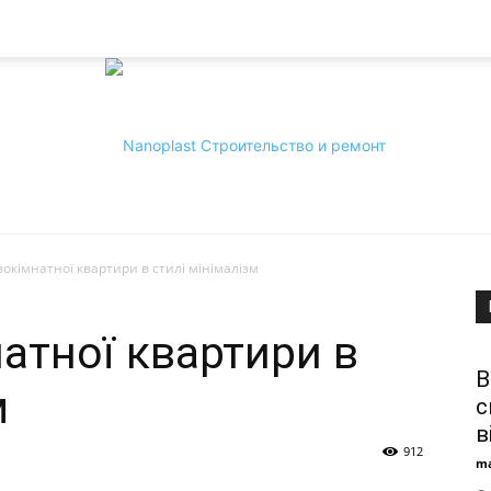
окімнатної квартири в стилі мінімалізм
Nanoplast
атної квартири в
В
м
с
в
912
ma