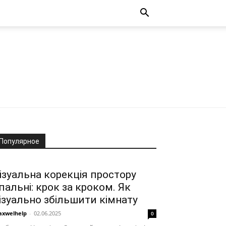
Популярное
ізуальна корекція простору
пальні: крок за кроком. Як
ізуально збільшити кімнату
xwelhelp
-
02.06.2025
0