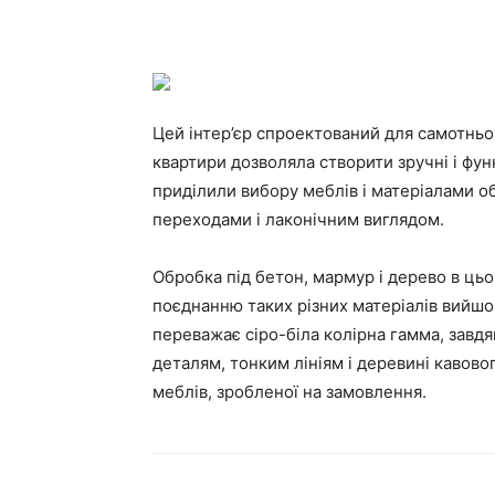
Цей інтер’єр спроектований для самотньог
квартири дозволяла створити зручні і фу
приділили вибору меблів і матеріалами 
переходами і лаконічним виглядом.
Обробка під бетон, мармур і дерево в ць
поєднанню таких різних матеріалів вийшо
переважає сіро-біла колірна гамма, завд
деталям, тонким лініям і деревині кавовог
меблів, зробленої на замовлення.