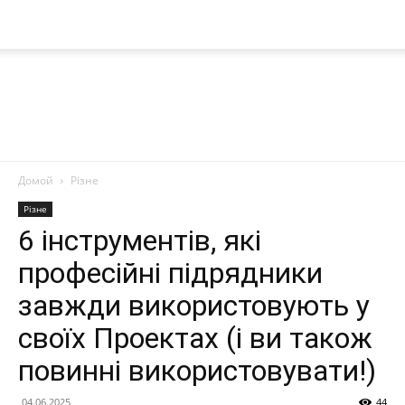
Домой
Різне
Nanoplast
Різне
6 інструментів, які
професійні підрядники
завжди використовують у
своїх Проектах (і ви також
повинні використовувати!)
04.06.2025
44