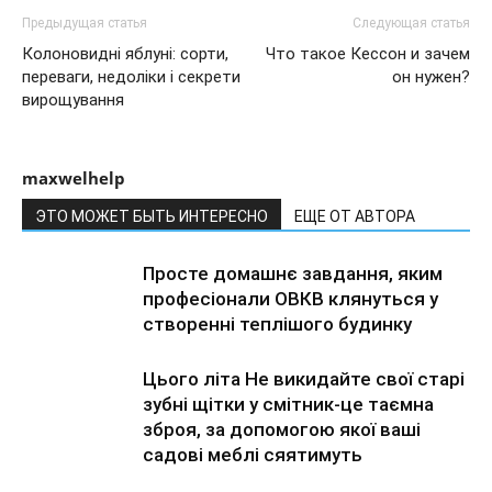
Предыдущая статья
Следующая статья
Колоновидні яблуні: сорти,
Что такое Кессон и зачем
переваги, недоліки і секрети
он нужен?
вирощування
maxwelhelp
ЭТО МОЖЕТ БЫТЬ ИНТЕРЕСНО
ЕЩЕ ОТ АВТОРА
Просте домашнє завдання, яким
професіонали ОВКВ клянуться у
створенні теплішого будинку
Цього літа Не викидайте свої старі
зубні щітки у смітник-це таємна
зброя, за допомогою якої ваші
садові меблі сяятимуть