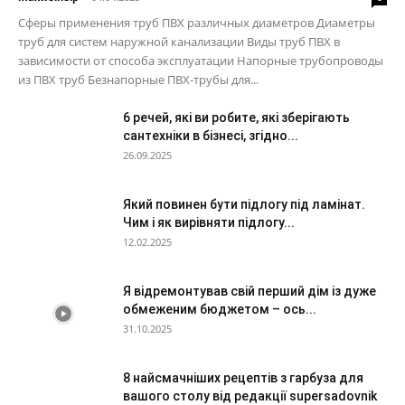
Сферы применения труб ПВХ различных диаметров Диаметры
труб для систем наружной канализации Виды труб ПВХ в
зависимости от способа эксплуатации Напорные трубопроводы
из ПВХ труб Безнапорные ПВХ-трубы для...
6 речей, які ви робите, які зберігають
сантехніки в бізнесі, згідно...
26.09.2025
Який повинен бути підлогу під ламінат.
Чим і як вирівняти підлогу...
12.02.2025
Я відремонтував свій перший дім із дуже
обмеженим бюджетом – ось...
31.10.2025
8 найсмачніших рецептів з гарбуза для
вашого столу від редакції supersadovnik