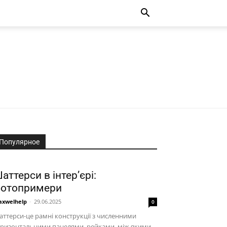
Популярное
аттерси в інтер’єрі:
отопримери
xwelhelp
-
29.06.2025
0
ттерси-це рамні конструкції з численними
оризонтальними панелями, рейками, між якими