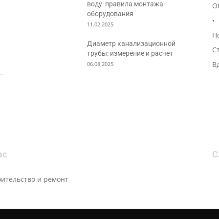
воду: правила монтажа
О
оборудования
•
11.02.2025
Н
Диаметр канализационной
С
трубы: измерение и расчет
7
В
06.08.2025
..
ас
С
оительство и ремонт