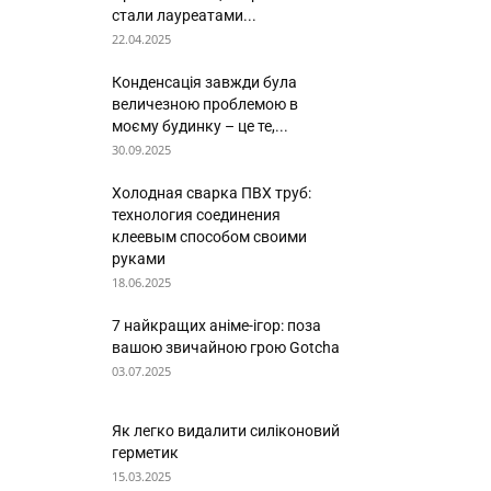
стали лауреатами...
22.04.2025
Конденсація завжди була
величезною проблемою в
моєму будинку – це те,...
30.09.2025
Холодная сварка ПВХ труб:
технология соединения
клеевым способом своими
руками
18.06.2025
7 найкращих аніме-ігор: поза
вашою звичайною грою Gotcha
03.07.2025
Як легко видалити силіконовий
герметик
15.03.2025