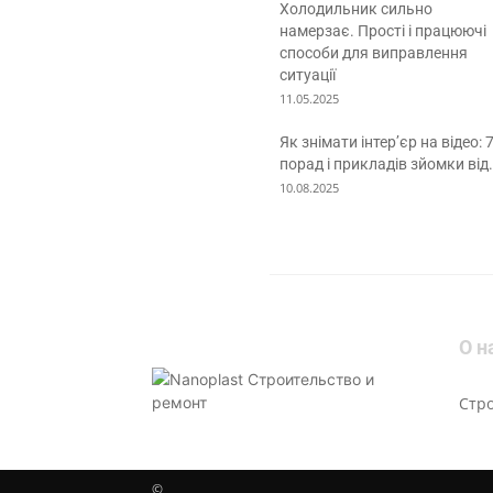
Холодильник сильно
намерзає. Прості і працюючі
способи для виправлення
ситуації
11.05.2025
Як знімати інтер’єр на відео: 
порад і прикладів зйомки від.
10.08.2025
О н
Стр
©