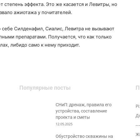
т степень эффекта. Это же касается и Левитры, но
звало ажиотажа у почитателей.
по себе Силденафил, Сиалис, Левитра не вызывают
пными препаратами. Получается, что как только
лах, либидо само к нему приходит.
Популярные посты
П
СНиП: дренаж, правила его
Р
устройства, составление
Д
проекта и сметы
12.05.2025
--
Ж
Обустройство скважины на