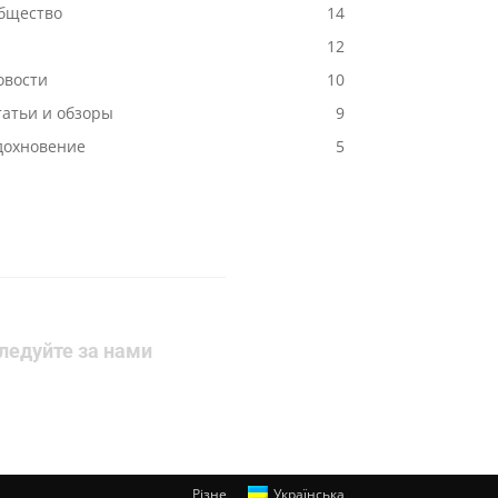
бщество
14
12
овости
10
татьи и обзоры
9
дохновение
5
ледуйте за нами
Різне
Українська