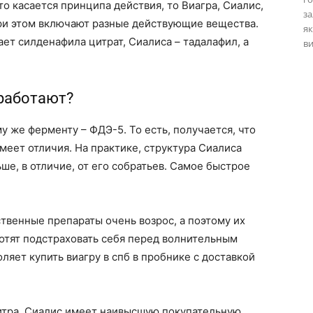
о касается принципа действия, то Виагра, Сиалис,
за
ри этом включают разные действующие вещества.
як
т силденафила цитрат, Сиалиса – тадалафил, а
ви
 работают?
му же ферменту – ФДЭ-5. То есть, получается, что
меет отличия. На практике, структура Сиалиса
ше, в отличие, от его собратьев. Самое быстрое
ственные препараты очень возрос, а поэтому их
отят подстраховать себя перед волнительным
ляет купить виагру в спб в пробнике с доставкой
итра, Сиалис имеет наивысшую покупательную