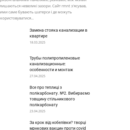
лишаються невеликі зазори. Сайт rmnt з'ясував,
ими саме бувають шатерси і де можуть
користовуватися...
Замена стояка канализации в
квартире
18.03.2025
Трубы полипропиленовые
канализационные:
особенности и монтаж
27.04.2025
Все про теплиці з
полікарбонату. №2. Вибираємо
товщину стільникового
полікарбонату
23.04.2025
За крок від нобелівки? творці
мрнкових вакцин проти covid