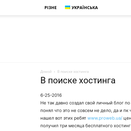
РІЗНЕ
УКРАЇНСЬКА
Домой
В поиске хостинга
В поиске хостинга
6-25-2016
Не так давно создал свой личный блог по
понял что это не совсем не дело, да и пк 
нашел вот этих ребят
www.proweb.ua/
цен
получил три месяца бесплатного хостинга