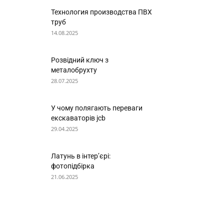
Технология производства ПВХ
труб
14.08.2025
Розвідний ключ з
металобрухту
28.07.2025
У чому полягають переваги
екскаваторів jcb
29.04.2025
Латунь в інтер’єрі:
фотопідбірка
21.06.2025