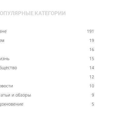
ОПУЛЯРНЫЕ КАТЕГОРИИ
ізне
191
ом
19
-
16
изнь
15
бщество
14
12
овости
10
татьи и обзоры
9
дохновение
5