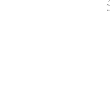
ам
ви