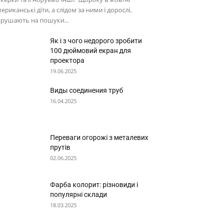
ериканські діти, а слідом за ними і дорослі,
рушають на пошуки...
Як і з чого недорого зробити
100 дюймовий екран для
проектора
19.06.2025
Виды соединения труб
16.04.2025
Переваги огорожі з металевих
прутів
02.06.2025
Фарба колорит: різновиди і
популярні склади
18.03.2025