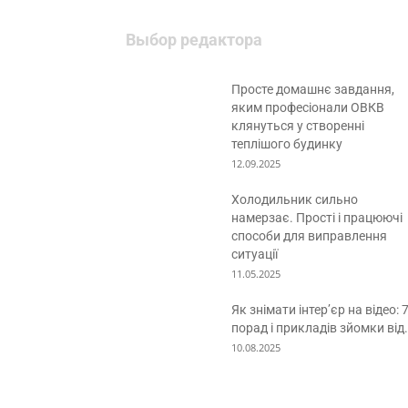
Выбор редактора
Просте домашнє завдання,
яким професіонали ОВКВ
клянуться у створенні
теплішого будинку
12.09.2025
Холодильник сильно
намерзає. Прості і працюючі
способи для виправлення
ситуації
11.05.2025
Як знімати інтер’єр на відео: 
порад і прикладів зйомки від.
10.08.2025