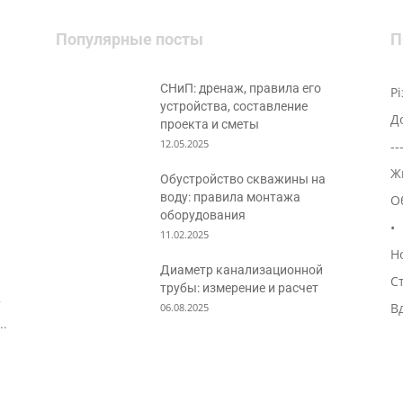
Популярные посты
П
СНиП: дренаж, правила его
Р
устройства, составление
Д
проекта и сметы
12.05.2025
--
Ж
Обустройство скважины на
воду: правила монтажа
О
оборудования
•
11.02.2025
Н
Диаметр канализационной
С
трубы: измерение и расчет
7
В
06.08.2025
..