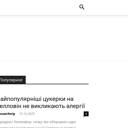
Популярное
айпопулярніші цукерки на
елловін не викликають алергії
xwelhelp
-
19.10.2025
0
радокс Хелловіну: чому ми обираємо одні
керки та ігноруємо інші? Щороку в жовтні