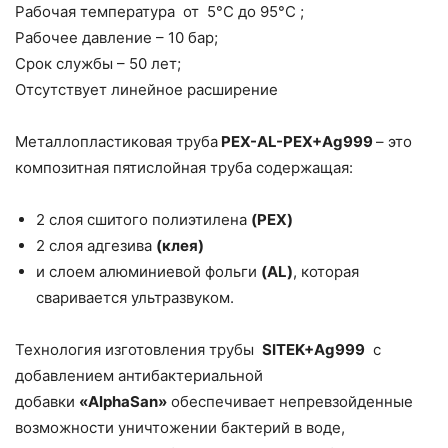
Рабочая температура от 5°C до 95°C ;
Рабочее давление – 10 бар;
Срок службы – 50 лет;
Отсутствует линейное расширение
Металлопластиковая труба
PEX-AL-PEX+Ag999
– это
композитная пятислойная труба содержащая:
2 слоя сшитого полиэтилена
(PEX)
2 слоя адгезива
(клея)
и слоем алюминиевой фольги
(AL)
, которая
сваривается ультразвуком.
Технология изготовления трубы
SITEK+Ag999
с
добавлением антибакте­риальной
добавки
«AlphaSan»
обеспе­чивает непревзойденные
возможности уничтожении бактерий в воде,