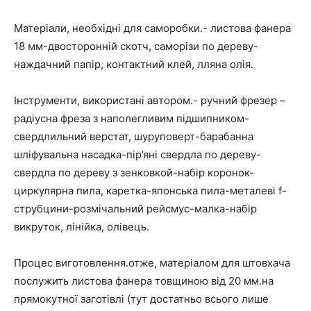
Матеріали, необхідні для саморобки.- листова фанера
18 мм-двосторонній скотч, саморізи по дереву-
наждачний папір, контактний клей, лляна олія.
Інструменти, використані автором.- ручний фрезер –
радіусна фреза з наполегливим підшипником-
свердлильний верстат, шуруповерт-барабанна
шліфувальна насадка-пір’яні свердла по дереву-
свердла по дереву з зенковкой-набір коронок-
циркулярна пила, каретка-японська пила-металеві f-
струбцини-розмічальний рейсмус-малка-набір
викруток, лінійка, олівець.
Процес виготовлення.отже, матеріалом для штовхача
послужить листова фанера товщиною від 20 мм.на
прямокутної заготівлі (тут достатньо всього лише