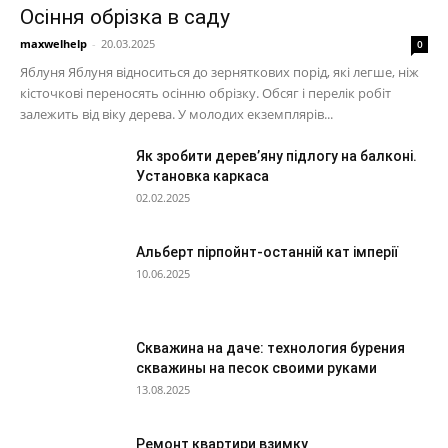
Осіння обрізка в саду
maxwelhelp
-
20.03.2025
0
Яблуня Яблуня відноситься до зерняткових порід, які легше, ніж
кісточкові переносять осінню обрізку. Обсяг і перелік робіт
залежить від віку дерева. У молодих екземплярів...
Як зробити дерев’яну підлогу на балконі.
Установка каркаса
02.02.2025
Альберт пірпойнт-останній кат імперії
10.06.2025
Скважина на даче: технология бурения
скважины на песок своими руками
13.08.2025
Ремонт квартири взимку