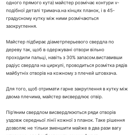
одного прямого кута) майстер розмічає контури v-
подібної деталі тримача.на кінцях планок, і в 45-
градусному кутку між ними розмічаються
заокруглення.
Майстер підбирає діаметрперьевого свердла по
дереву так, щоб в одержувані отвори вільно
проходили пальці, навіть з 30% запасом.виставивши
радіус свердла на циркулі, проводиться розмітка рядів
майбутніх отворів на кожному з плечей штовхача.
Для того, щоб отримати гарне закруглення в кутку між
двома плечима, майстер висвердлює отвір.
Пір’яним свердлом висвердлюються ряди отворів
уздовж середньої лінії кожної з планок. Таке рішення
дозволяє не тільки зменшити майже в два рази вагу