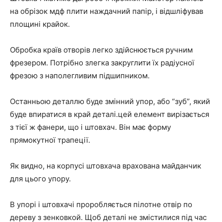
на обрізок мдф плити наждачний папір, і відшліфував
площині крайок.
Обробка країв отворів легко здійснюється ручним
фрезером. Потрібно злегка закруглити їх радіусної
фрезою з наполегливим підшипником.
Останньою деталлю буде змінний упор, або “зуб”, який
буде впиратися в край деталі.цей елемент вирізається
з тієї ж фанери, що і штовхач. Він має форму
прямокутної трапеції.
Як видно, на корпусі штовхача врахована майданчик
для цього упору.
В упорі і штовхачі проробляється пілотне отвір по
дереву з зенковкой. Щоб деталі не змістилися під час