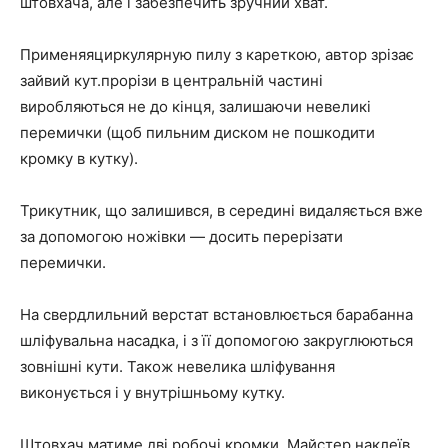
штовхача, але і забезпечить зручний хват.
Применяяциркулярную пилу з кареткою, автор зрізає
зайвий кут.прорізи в центральній частині
виробляються не до кінця, залишаючи невеликі
перемички (щоб пильним диском не пошкодити
кромку в кутку).
Трикутник, що залишився, в середині видаляється вже
за допомогою ножівки — досить перерізати
перемички.
На свердлильний верстат встановлюється барабанна
шліфувальна насадка, і з її допомогою закруглюються
зовнішні кути. Також невелика шліфування
виконується і у внутрішньому кутку.
Штовхач матиме дві робочі кромки. Майстер наклеїв