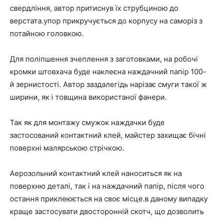
свердління, автор притиснув їх струбциною до
верстата.упор прикручується до корпусу на саморіз з
потайною головкою.
Для поліпшення зчеплення з заготовками, на робочі
кромки штовхача буде наклеєна наждачний папір 100-
й зернистості. Автор заздалегідь нарізає смуги такої ж
ширини, як і товщина використаної фанери.
Так як для монтажу смужок наждачки буде
застосований контактний клей, майстер захищає бічні
поверхні малярською стрічкою.
Аерозольний контактний клей наноситься як на
поверхню деталі, так і на наждачний папір, після чого
остання приклеюється на своє місце.в даному випадку
краще застосувати двосторонній скотч, що дозволить