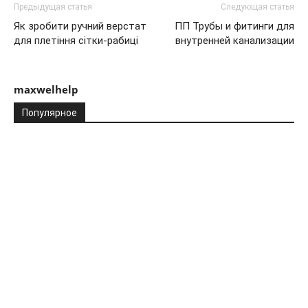
Предыдущая статья
Следующая статья
Як зробити ручний верстат
ПП Трубы и фитинги для
для плетіння сітки-рабиці
внутренней канализации
maxwelhelp
Популярное