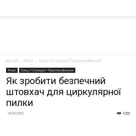
Домой
Різне
Спец / Столярка / Приспособления
Nanoplast
Різне
Спец / Столярка / Приспособления
Як зробити безпечний
штовхач для циркулярної
пилки
14.05.2025
1255