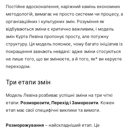
та
Постійне вдосконалення, наріжний камінь економних
методологій, вимагає не просто системи чи процесу, а
організаційних і культурних змін. Розуміння
як
відбуваються зміни є критично важливим, і модель
поради
змін Курта Левіна пропонує просту, але потужну
структуру. Ця модель пояснює, чому багато ініціатив із
покращення зазнають невдачі: адже зміни стосуються
для
не лише того,
що
ви змінюєте, а й того, як* ви керуєте
переходом.
дому
Три етапи змін
Модель Левіна розбиває успішні зміни на три чіткі
етапи:
Розморозити, Перехід і Заморозити
. Кожен
етап має свої специфічні виклики та вимоги.
Розморожування
– найскладніший етап. Це