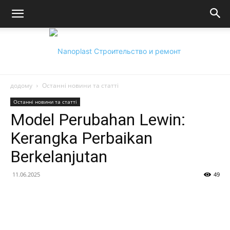
додому
Останні новини та статті
Nanoplast:
Останні новини та статті
Model Perubahan Lewin:
Kerangka Perbaikan
Технології,
Berkelanjutan
11.06.2025
49
будівництво