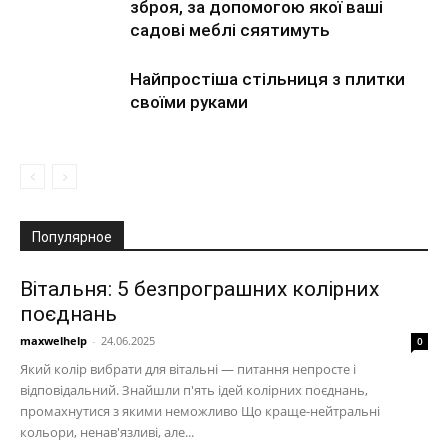
зброя, за допомогою якої ваші
садові меблі сяятимуть
Найпростіша стільниця з плитки
своїми руками
Популярное
Вітальня: 5 безпрограшних колірних
поєднань
maxwelhelp
-
24.06.2025
0
Який колір вибрати для вітальні — питання непросте і
відповідальний. Знайшли п'ять ідей колірних поєднань,
промахнутися з якими неможливо Що краще-нейтральні
кольори, ненав'язливі, але...