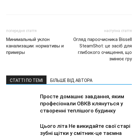
попередня стаття
наступна стаття
Минимальный уклон
Огляд пароочисника Bissell
канализации: нормативы и
SteamShot: це засіб для
примеры
глибокого очищення, що
змінює гру
СТАТТІ ПО ТЕМІ
БІЛЬШЕ ВІД АВТОРА
Просте домашнє завдання, яким
професіонали ОВКВ клянуться у
створенні теплішого будинку
Цього літа Не викидайте свої старі
зубні щітки у смітник-це таємна