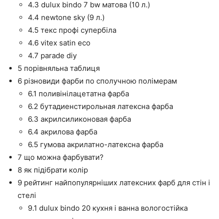
4.3 dulux bindo 7 bw матова (10 л.)
4.4 newtone sky (9 л.)
4.5 текс профі супербіла
4.6 vitex satin eco
4.7 parade diy
5 порівняльна таблиця
6 різновиди фарби по сполучною полімерам
6.1 поливінілацетатна фарба
6.2 бутадиенстирольная латексна фарба
6.3 акрилсиликоновая фарба
6.4 акрилова фарба
6.5 гумова акрилатно-латексна фарба
7 що можна фарбувати?
8 як підібрати колір
9 рейтинг найпопулярніших латексних фарб для стін і
стелі
9.1 dulux bindo 20 кухня і ванна вологостійка