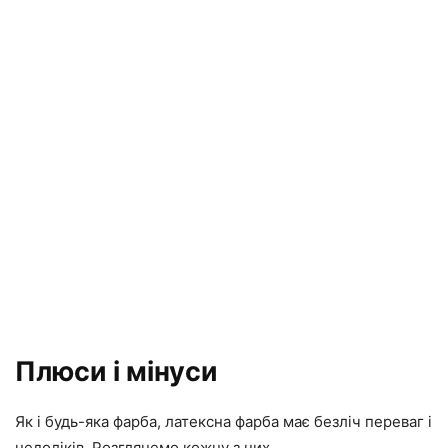
Плюси і мінуси
Як і будь-яка фарба, латексна фарба має безліч переваг і
недоліків. Розглянемо кожну з них.