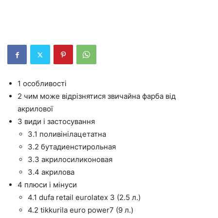
1 особливості
2 чим може відрізнятися звичайна фарба від
акрилової
3 види і застосування
3.1 поливінілацетатна
3.2 бутадиенстирольная
3.3 акрилосиликоновая
3.4 акрилова
4 плюси і мінуси
4.1 dufa retail eurolatex 3 (2.5 л.)
4.2 tikkurila euro power7 (9 л.)