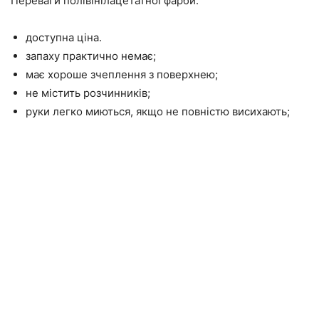
Переваги полівінілацетатної фарби:
доступна ціна.
запаху практично немає;
має хороше зчеплення з поверхнею;
не містить розчинників;
руки легко миються, якщо не повністю висихають;