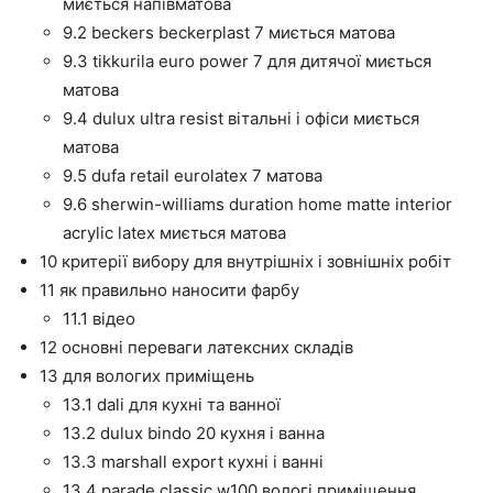
миється напівматова
9.2 beckers beckerplast 7 миється матова
9.3 tikkurila euro power 7 для дитячої миється
матова
9.4 dulux ultra resist вітальні і офіси миється
матова
9.5 dufa retail eurolatex 7 матова
9.6 sherwin-williams duration home matte interior
acrylic latex миється матова
10 критерії вибору для внутрішніх і зовнішніх робіт
11 як правильно наносити фарбу
11.1 відео
12 основні переваги латексних складів
13 для вологих приміщень
13.1 dali для кухні та ванної
13.2 dulux bindo 20 кухня і ванна
13.3 marshall export кухні і ванні
13.4 parade classic w100 вологі приміщення