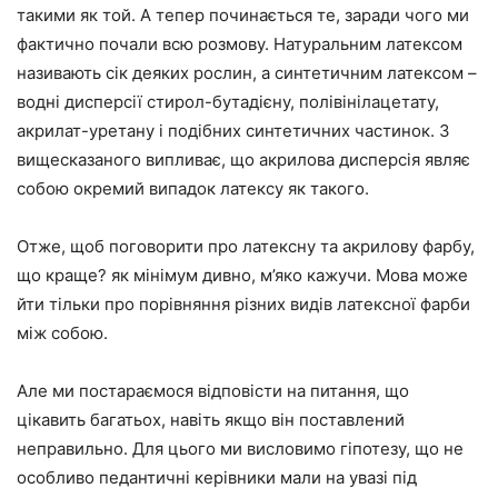
такими як той. А тепер починається те, заради чого ми
фактично почали всю розмову. Натуральним латексом
називають сік деяких рослин, а синтетичним латексом –
водні дисперсії стирол-бутадієну, полівінілацетату,
акрилат-уретану і подібних синтетичних частинок. З
вищесказаного випливає, що акрилова дисперсія являє
собою окремий випадок латексу як такого.
Отже, щоб поговорити про латексну та акрилову фарбу,
що краще? як мінімум дивно, м’яко кажучи. Мова може
йти тільки про порівняння різних видів латексної фарби
між собою.
Але ми постараємося відповісти на питання, що
цікавить багатьох, навіть якщо він поставлений
неправильно. Для цього ми висловимо гіпотезу, що не
особливо педантичні керівники мали на увазі під