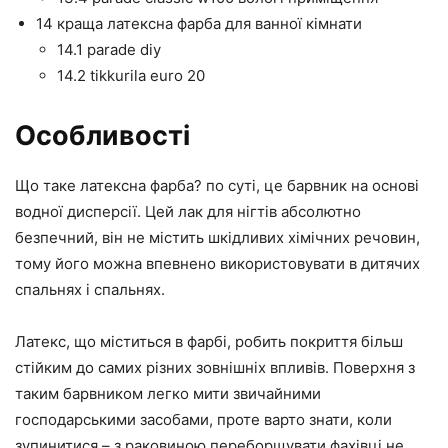
14 краща латексна фарба для ванної кімнати
14.1 parade diy
14.2 tikkurila euro 20
Особливості
Що таке латексна фарба? по суті, це барвник на основі
водної дисперсії. Цей лак для нігтів абсолютно
безпечний, він не містить шкідливих хімічних речовин,
тому його можна впевнено використовувати в дитячих
спальнях і спальнях.
Латекс, що міститься в фарбі, робить покриття більш
стійким до самих різних зовнішніх впливів. Поверхня з
таким барвником легко мити звичайними
господарськими засобами, проте варто знати, коли
зупинитися – з раковиною переборщувати фахівці не