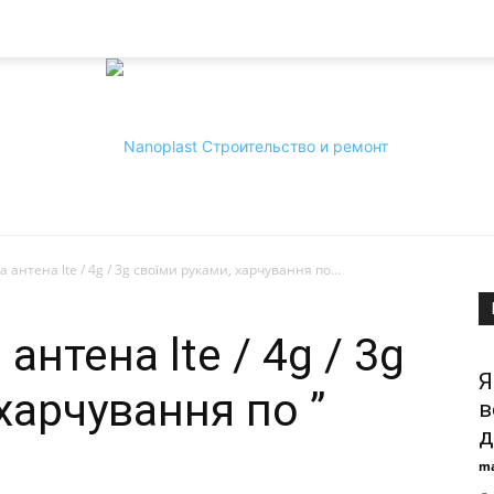
 антена lte / 4g / 3g своїми руками, харчування по...
Nanoplast
нтена lte / 4g / 3g
Я
харчування по ”
в
д
ma