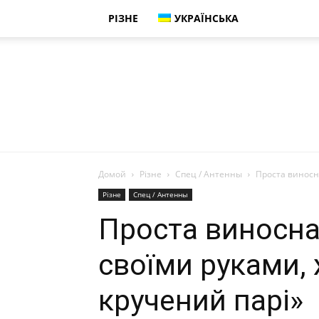
РІЗНЕ
УКРАЇНСЬКА
Домой
Різне
Спец / Антенны
Проста виносна
Різне
Спец / Антенны
Проста виносна а
своїми руками, 
кручений парі»