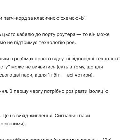
 патч-корд за класичною схемою»b”.
ь цього кабелю до порту роутера — то він може
домо не підтримує технологію poe.
ки в роз’ємах просто відсутні відповідні технології
исту” може не виявитися (суть в тому, що для
го дві пари, а для 1 гбіт — всі чотири).
ня. В першу чергу потрібно розірвати ізоляцію
. Це і є вихід живлення. Сигнальні пари
торканими).
до потрібних пристрою (в даному випадку — 12в),