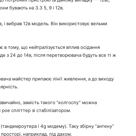
ни бувають на 3.3 5, 9 і 12в.
, і вибрав 12в модель. Він використовує вельми
є в тому, що нейтралізується вплив осідання
де з 24 до 14в, після перетворювача будуть все ті ж
вача майстер припаює лінії живлення, а до виходу
ярність.
.звичайно, замість такого “колгоспу” можна
poe спліттер зі стабілізатором.
(тандемроутера і 4g модему). Таку збірну “антену”
росторі, наприклад, під дахом.