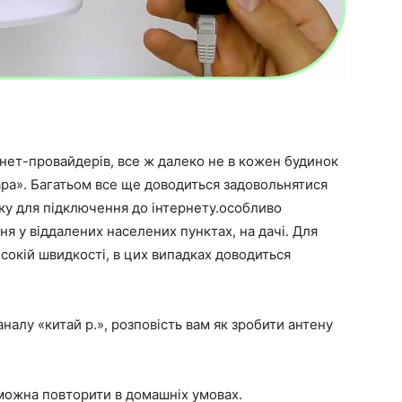
рнет-провайдерів, все ж далеко не в кожен будинок
ара». Багатьом все ще доводиться задовольнятися
зку для підключення до інтернету.особливо
 у віддалених населених пунктах, на дачі. Для
исокій швидкості, в цих випадках доводиться
аналу «китай р.», розповість вам як зробити антену
 можна повторити в домашніх умовах.