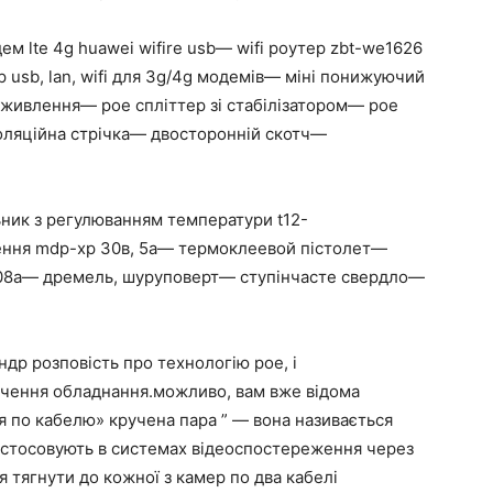
ем lte 4g huawei wifire usb— wifi роутер zbt-we1626
 usb, lan, wifi для 3g/4g модемів— міні понижуючий
 живлення— poe спліттер зі стабілізатором— poe
золяційна стрічка— двосторонній скотч—
ьник з регулюванням температури t12-
ення mdp-xp 30в, 5а— термоклеевой пістолет—
108a— дремель, шуруповерт— ступінчасте свердло—
др розповість про технологію poe, і
ючення обладнання.можливо, вам вже відома
ня по кабелю» кручена пара ” — вона називається
 застосовують в системах відеоспостереження через
я тягнути до кожної з камер по два кабелі