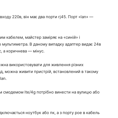
ходу 220в, він має два порти rj45. Порт «lan» —
им кабелем, майстер заміряє на «синій» і
ю мультиметра. В даному випадку адаптер видає 24в
, а коричнева — мінус.
жна використовувати для живлення різних
лад, можна живити пристрій, встановлений в такому
lan.
м смодемом lte/4g потрібно винести на вулицю або
дключається ноутбук або пк, а з порту poe в кабель