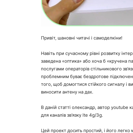
Привіт, шановні читачі і самоделкіни!
Навіть при сучасному рівні розвитку інте
заведена «оптика» або хоча б «кручена п
послугами операторів стільникового зв’я
проблемним буває бездротове підключення
того, щоб домогтися стійкого сигналу і в
виносити антену на дах.
В даній статті олександр, автор youtube к
для каналів зв’язку lte 4g/3g.
Цей проект досить простий, і його легко