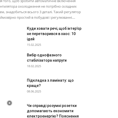
я того, щоб зробити автоматичне включення
нтилятора охолодження не потрібно складних
ем, знадобиться всього 3 деталі. Такий регулятор
ймовірно простий в побудові і регулюванні....
Куди ховати речі, щоб інтер’єр
не перетворився в хаос: 10
ідей
15.02.2025
Вибір однофазного
стабілізатора напруги
18.02.2025
Підкладка з ламінату: що
краще?
08.06.2025
Чи справді розумні розетки
допомагають економити
електроенергію? Пояснення