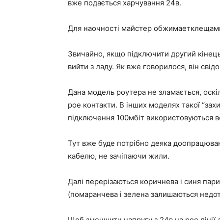
вже подається харчування 24в.
Для наочності майстер обжимаетклещами
Звичайно, якщо підключити другий кінец
вийти з ладу. Як вже говорилося, він сві
Дана модель роутера не зламається, оскіль
poe контакти. В інших моделях такої “зах
підключення 100мбіт використовуються всьо
Тут вже буде потрібно деяка доопрацюван
кабелю, не зачіпаючи жили.
Далі перерізаються коричнева і синя пари
(помаранчева і зелена залишаються недо
Щоб зменшити напругу з 24в на poe лінії 