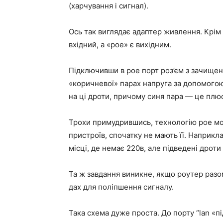
(харчування і сигнал).
Ось так виглядає адаптер живлення. Крім в
вхідний, а «poe» є вихідним.
Підключивши в poe порт роз’єм з зачищен
«коричневої» парах напруга за допомого
на ці дроти, причому синя пара — це плюс
Трохи примудрившись, технологію poe мо
пристроїв, спочатку не мають її. Наприк
місці, де немає 220в, але підведені дроти 
Та ж завдання виникне, якщо роутер разо
дах для поліпшення сигналу.
Така схема дуже проста. До порту “lan «пі