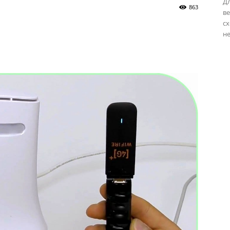
Дл
863
ве
сх
не