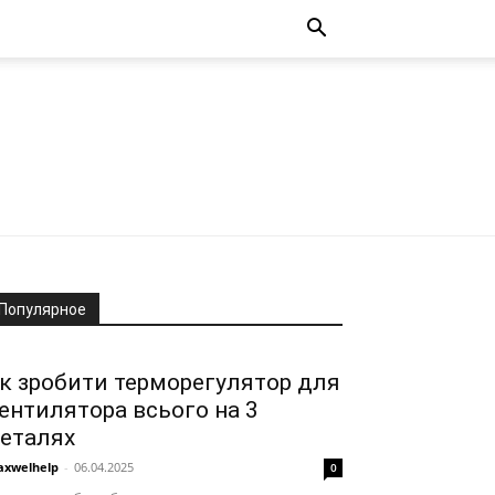
Популярное
к зробити терморегулятор для
ентилятора всього на 3
еталях
xwelhelp
-
06.04.2025
0