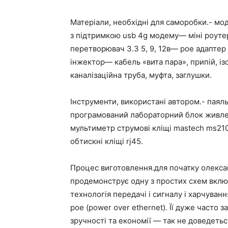
Матеріали, необхідні для саморобки.- мод
з підтримкою usb 4g модему— міні роутер
перетворювач 3.3 5, 9, 12в— poe адаптер
інжектор— кабель «вита пара», припій, і
каналізаційна труба, муфта, заглушки.
Інструменти, використані автором.- паял
програмований лабораторний блок живл
мультиметр струмові кліщі mastech ms2
обтискні кліщі rj45.
Процес виготовлення.для початку олексан
продемонструє одну з простих схем вкл
технологія передачі і сигналу і харчуван
poe (power over ethernet). Її дуже часто
зручності та економії — так не доведетьс