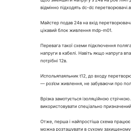
відмінно підходять dc-dc перетворювачі.во
Майстер подав 24в на вхід перетворювача
цікавий блок живлення mdp-m01.
Перевага такої схеми підключення поляга
напруги в кабелі. Навіть якщо напруга впа
потрібні 12в.
Испольяпаяльник t12, до входу перетворю
— роз’єм живлення, не забуваючи про пол
Врізка замотується ізоляційною стрічкою
використовувати спеціально призначений 
Отже, перша і найпростіша схема працює 
можна розташувати в сухому захищеному п