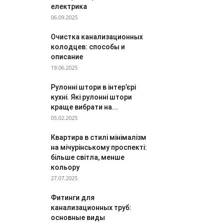
електрика
06.09.2025
Очистка канализационных
колодцев: способы и
описание
19.06.2025
Рулонні штори в інтер’єрі
кухні. Які рулонні штори
краще вибрати на...
05.02.2025
Квартира в стилі мінімалізм
на мічурінському проспекті:
більше світла, менше
кольору
27.07.2025
Фитинги для
канализационных труб:
основные виды