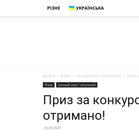
РІЗНЕ
УКРАЇНСЬКА
Домой
Різне
личный опыт читателей
Приз з
Різне
личный опыт читателей
Приз за конкурс
отримано!
25.03.2025