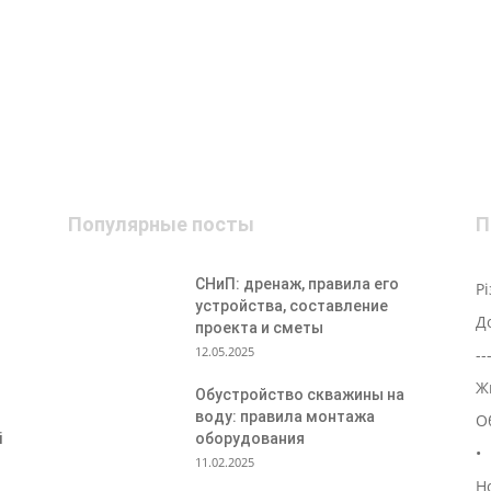
Популярные посты
П
СНиП: дренаж, правила его
Р
устройства, составление
Д
проекта и сметы
12.05.2025
--
Ж
Обустройство скважины на
воду: правила монтажа
О
і
оборудования
•
11.02.2025
Н