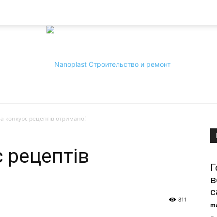
а конкурс рецептів отримано!
Nanoplast
 рецептів
Г
в
с
811
ma