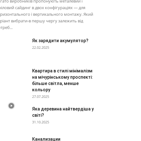
гато виробників пропонують металевий і
ніловий сайдинг в двох конфігураціях — для
ризонтального і вертикального монтажу. Який
ріант вибрати-в першу чергу залежить від
треб...
Як зарядити акумулятор?
22.02.2025
Квартира в стилі мінімалізм
на мічурінському проспекті:
більше світла, менше
кольору
27.07.2025
Яка деревина найтвердіша у
світі?
31.10.2025
Канализации