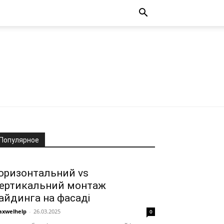
Популярное
оризонтальний vs
ертикальний монтаж
айдинга на фасаді
xwelhelp
-
26.03.2025
0