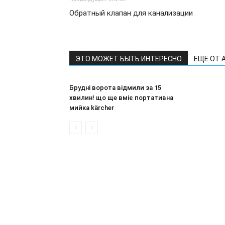
Обратный клапан для канализации
ЭТО МОЖЕТ БЫТЬ ИНТЕРЕСНО
ЕЩЕ ОТ 
Брудні ворота відмили за 15
хвилин! що ще вміє портативна
мийка kärcher