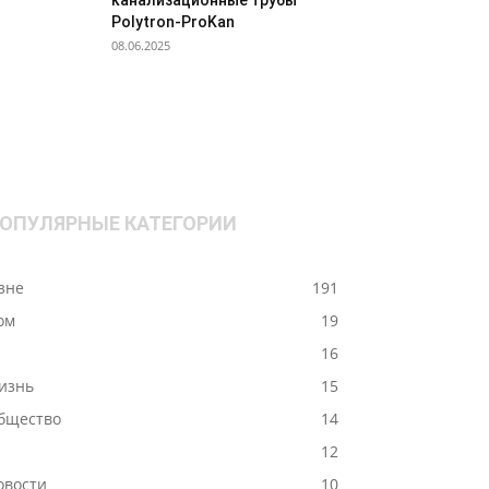
канализационные трубы
Polytron-ProKan
08.06.2025
ОПУЛЯРНЫЕ КАТЕГОРИИ
ізне
191
ом
19
-
16
изнь
15
бщество
14
12
овости
10