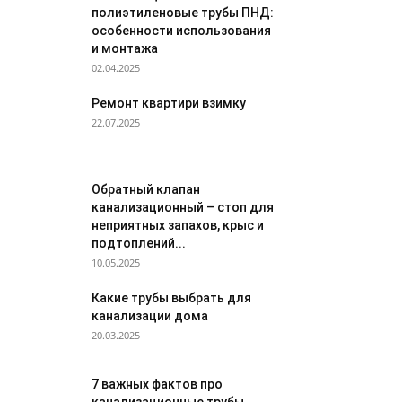
полиэтиленовые трубы ПНД:
особенности использования
и монтажа
02.04.2025
Ремонт квартири взимку
22.07.2025
Обратный клапан
канализационный – стоп для
неприятных запахов, крыс и
подтоплений...
10.05.2025
Какие трубы выбрать для
канализации дома
20.03.2025
7 важных фактов про