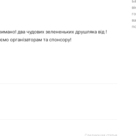
Ба
ві
го
ва
по
римано! два чудових зелененьких друшляка від !
уємо організаторам та спонсору!
Следующая статья