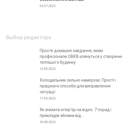
06.07.2025
Выбор редактора
Просте домашнє завдання, яким
професіонали ОВКВ клянуться у створенні
теплішого будинку
12.09.2025
Холодильник сильно намерзає. Прості і
працюючі способи для виправлення
ситуації
11.05.2025
Як знімати інтер’єр на відео: 7 порад і
прикладів зйомки від...
10.08.2025