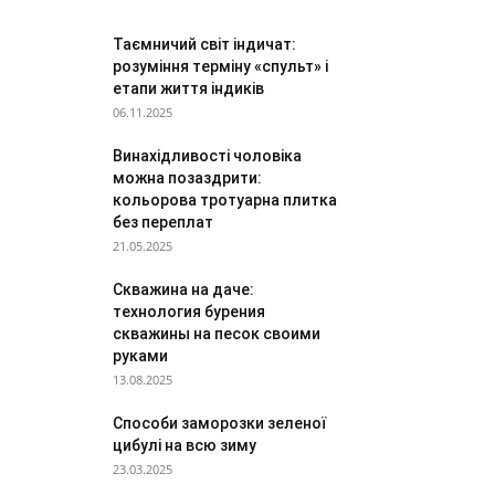
Таємничий світ індичат:
розуміння терміну «спульт» і
етапи життя індиків
06.11.2025
Винахідливості чоловіка
можна позаздрити:
кольорова тротуарна плитка
без переплат
21.05.2025
Скважина на даче:
технология бурения
скважины на песок своими
руками
13.08.2025
Способи заморозки зеленої
цибулі на всю зиму
23.03.2025