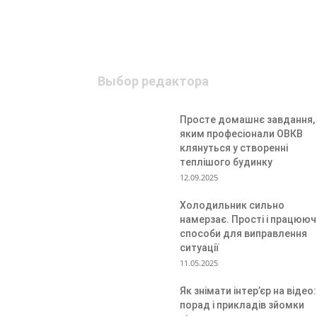
Выбор редактора
Просте домашнє завдання,
яким професіонали ОВКВ
клянуться у створенні
теплішого будинку
12.09.2025
Холодильник сильно
намерзає. Прості і працююч
способи для виправлення
ситуації
11.05.2025
Як знімати інтер’єр на відео:
порад і прикладів зйомки