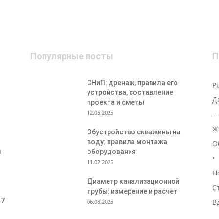
Популярные посты
П
СНиП: дренаж, правила его
Р
устройства, составление
Д
проекта и сметы
12.05.2025
--
Ж
Обустройство скважины на
воду: правила монтажа
О
і
оборудования
•
11.02.2025
Н
Диаметр канализационной
С
трубы: измерение и расчет
 7
В
06.08.2025