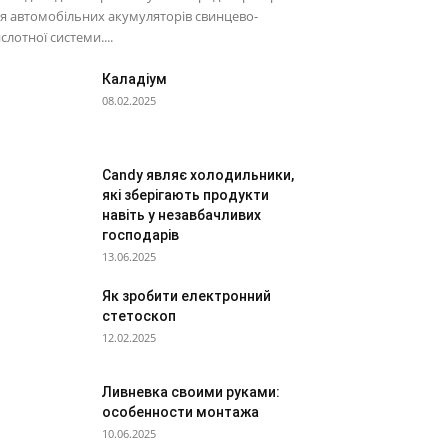
я автомобільних акумуляторів свинцево-
слотної системи....
Каладіум
08.02.2025
Candy являє холодильники,
які зберігають продукти
навіть у незавбачливих
господарів
13.06.2025
Як зробити електронний
стетоскоп
12.02.2025
Ливневка своими руками:
особенности монтажа
10.06.2025