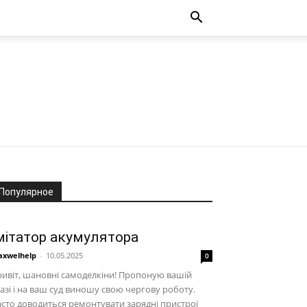
Популярное
мітатор акумулятора
xwelhelp
-
10.05.2025
0
ивіт, шановні самоделкіни! Пропоную вашій
азі і на ваш суд виношу свою чергову роботу.
сто доводиться ремонтувати зарядні пристрої