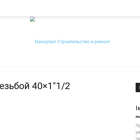
езьбой 40×1″1/2
Nanoplast
І
ma
Пр
ув
Ча