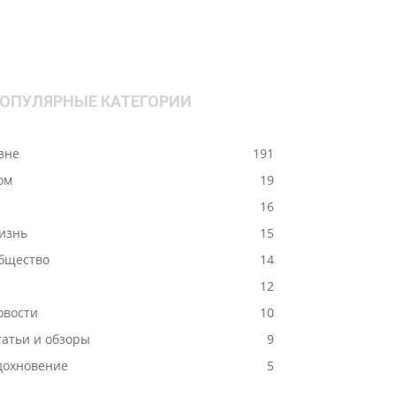
ОПУЛЯРНЫЕ КАТЕГОРИИ
ізне
191
ом
19
-
16
изнь
15
бщество
14
12
овости
10
татьи и обзоры
9
дохновение
5