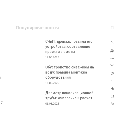
Популярные посты
П
СНиП: дренаж, правила его
Р
устройства, составление
Д
проекта и сметы
12.05.2025
--
Ж
Обустройство скважины на
воду: правила монтажа
О
і
оборудования
•
11.02.2025
Н
Диаметр канализационной
С
трубы: измерение и расчет
 7
В
06.08.2025