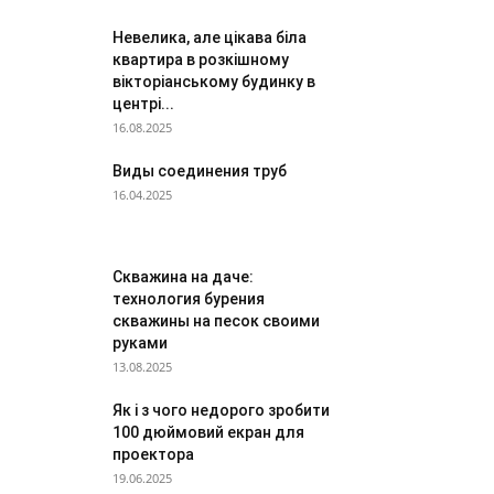
Невелика, але цікава біла
квартира в розкішному
вікторіанському будинку в
центрі...
16.08.2025
Виды соединения труб
16.04.2025
Скважина на даче:
технология бурения
скважины на песок своими
руками
13.08.2025
Як і з чого недорого зробити
100 дюймовий екран для
проектора
19.06.2025