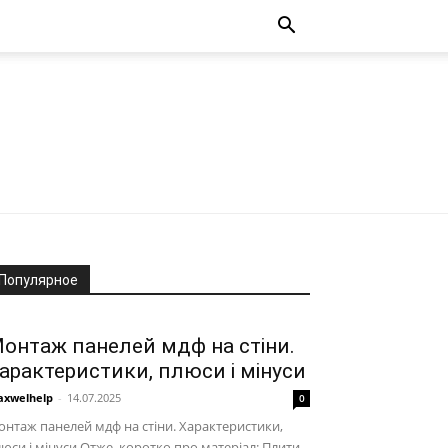
Популярное
онтаж панелей мдф на стіни.
арактеристики, плюси і мінуси
xwelhelp
-
14.07.2025
0
нтаж панелей мдф на стіни. Характеристики,
юси і мінуси Отже, коротко про матеріал: Плити