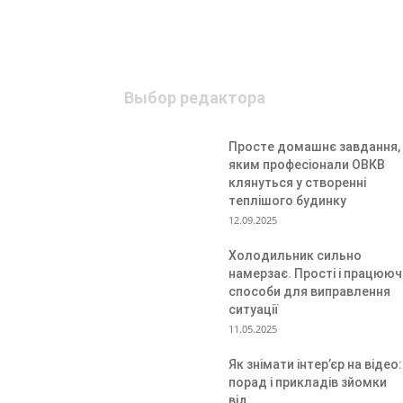
Выбор редактора
Просте домашнє завдання,
яким професіонали ОВКВ
клянуться у створенні
теплішого будинку
12.09.2025
Холодильник сильно
намерзає. Прості і працююч
способи для виправлення
ситуації
11.05.2025
Як знімати інтер’єр на відео:
порад і прикладів зйомки
від...