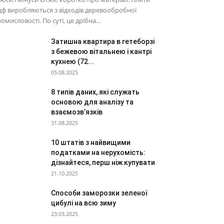
ф виробляються з відходів деревообробної
омисловості. По суті, це дрібна...
Затишна квартира в гетеборзі
з бежевою вітальнею і кантрі
кухнею (72...
05.08.2025
8 типів даних, які служать
основою для аналізу та
взаємозв’язків
31.08.2025
10 штатів з найвищими
податками на нерухомість:
дізнайтеся, перш ніж купувати
21.10.2025
Способи заморозки зеленої
цибулі на всю зиму
23.03.2025