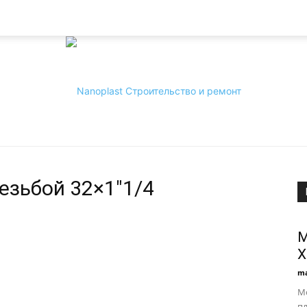
езьбой 32×1″1/4
Nanoplast
М
Х
ma
Мо
пл