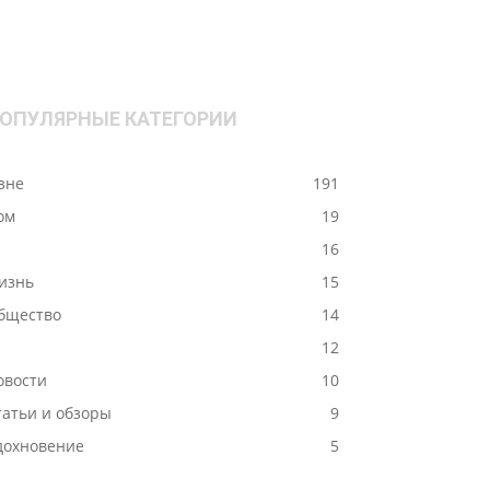
ОПУЛЯРНЫЕ КАТЕГОРИИ
ізне
191
ом
19
-
16
изнь
15
бщество
14
12
овости
10
татьи и обзоры
9
дохновение
5