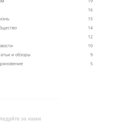
ом
19
-
16
изнь
15
бщество
14
12
овости
10
татьи и обзоры
9
дохновение
5
ледуйте за нами