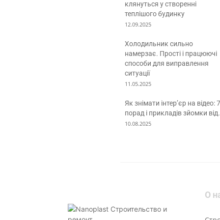
клянуться у створенні
теплішого будинку
12.09.2025
Холодильник сильно
намерзає. Прості і працюючі
способи для виправлення
ситуації
11.05.2025
Як знімати інтер’єр на відео: 
порад і прикладів зйомки від.
10.08.2025
О н
Стр