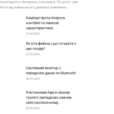
лосипедного ліхтарика, з магазину "fix-price", для
боти від зовнішнього джерела живлення....
Кампарі проти Аперолу
коктейлі та смакові
характеристики
31.08.2025
Як їсти фейхоа і що готувати з
цих плодів?
27.05.2025
Системний монітор з
передачею даних по bluetooth
06.05.2025
Я встановив біде в своєму
туалеті і випадково навчив
себе сантехнічному...
28.09.2025