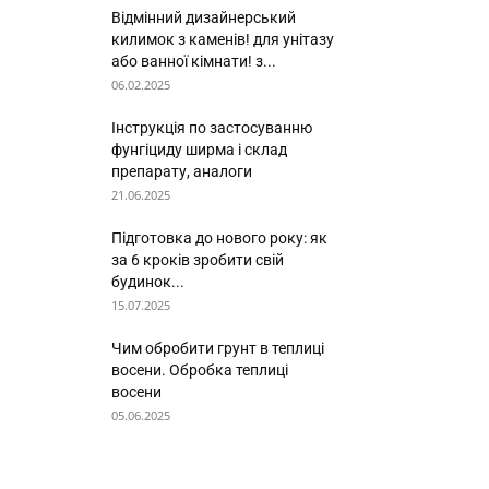
Відмінний дизайнерський
килимок з каменів! для унітазу
або ванної кімнати! з...
06.02.2025
Інструкція по застосуванню
фунгіциду ширма і склад
препарату, аналоги
21.06.2025
Підготовка до нового року: як
за 6 кроків зробити свій
будинок...
15.07.2025
Чим обробити грунт в теплиці
восени. Обробка теплиці
восени
05.06.2025