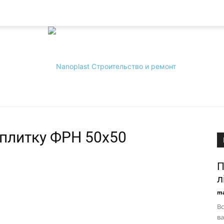
плитку ФРН 50х50
Nanoplast
П
л
ma
Вс
ва