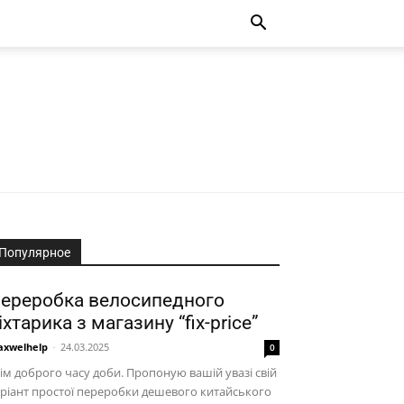
Популярное
ереробка велосипедного
іхтарика з магазину “fix-price”
xwelhelp
-
24.03.2025
0
ім доброго часу доби. Пропоную вашій увазі свій
ріант простої переробки дешевого китайського