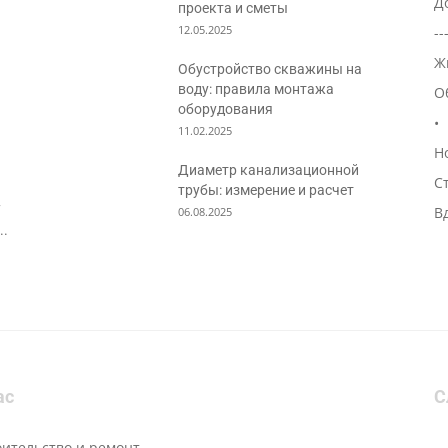
Д
проекта и сметы
12.05.2025
--
Ж
Обустройство скважины на
воду: правила монтажа
О
оборудования
•
11.02.2025
Н
Диаметр канализационной
С
трубы: измерение и расчет
7
В
06.08.2025
..
ас
С
оительство и ремонт