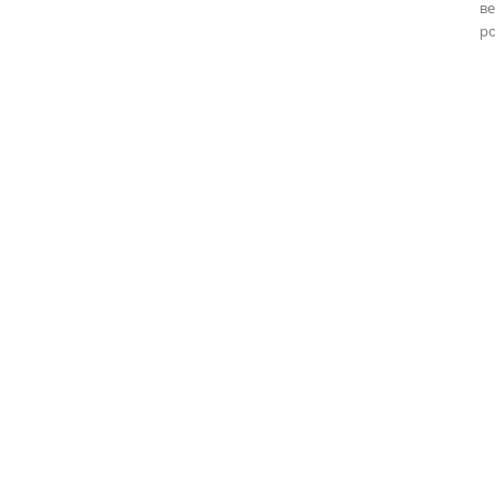
ве
ро