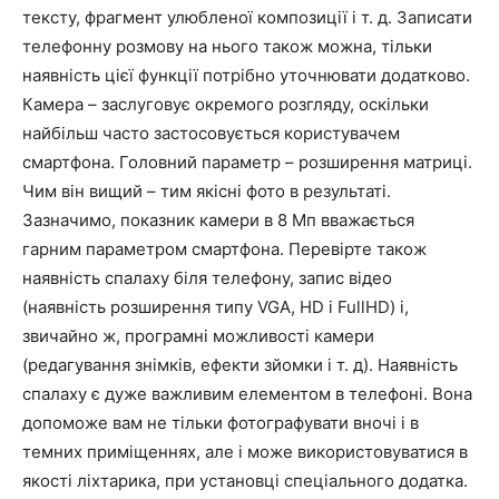
тексту, фрагмент улюбленої композиції і т. д. Записати
телефонну розмову на нього також можна, тільки
наявність цієї функції потрібно уточнювати додатково.
Камера – заслуговує окремого розгляду, оскільки
найбільш часто застосовується користувачем
смартфона. Головний параметр – розширення матриці.
Чим він вищий – тим якісні фото в результаті.
Зазначимо, показник камери в 8 Мп вважається
гарним параметром смартфона. Перевірте також
наявність спалаху біля телефону, запис відео
(наявність розширення типу VGA, HD і FullHD) і,
звичайно ж, програмні можливості камери
(редагування знімків, ефекти зйомки і т. д). Наявність
спалаху є дуже важливим елементом в телефоні. Вона
допоможе вам не тільки фотографувати вночі і в
темних приміщеннях, але і може використовуватися в
якості ліхтарика, при установці спеціального додатка.