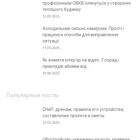
професіонали ОВКВ клянуться у створенні
теплішого будинку
12.09.2025
Холодильник сильно намерзає. Прості і
працюючі способи для виправлення
ситуації
11.05.2025
Як знімати інтер’єр на відео: 7 порад і
прикладів зйомки від...
10.08.2025
Популярные посты
СНиП: дренаж, правила его устройства,
составление проекта и сметы
12.05.2025
Обустройство скважины на воду: правила