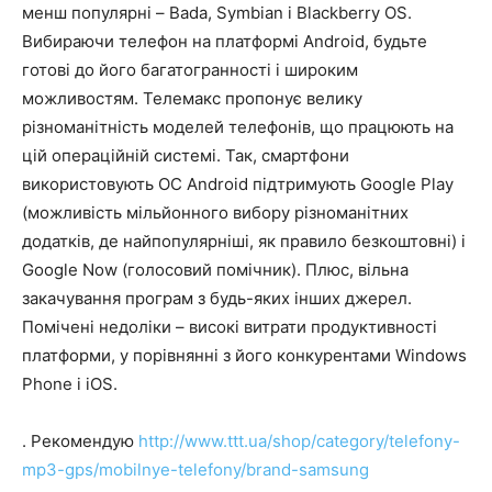
менш популярні – Bada, Symbian і Blackberry OS.
Вибираючи телефон на платформі Android, будьте
готові до його багатогранності і широким
можливостям. Телемакс пропонує велику
різноманітність моделей телефонів, що працюють на
цій операційній системі. Так, смартфони
використовують ОС Android підтримують Google Play
(можливість мільйонного вибору різноманітних
додатків, де найпопулярніші, як правило безкоштовні) і
Google Now (голосовий помічник). Плюс, вільна
закачування програм з будь-яких інших джерел.
Помічені недоліки – високі витрати продуктивності
платформи, у порівнянні з його конкурентами Windows
Phone і iOS.
. Рекомендую
http://www.ttt.ua/shop/category/telefony-
mp3-gps/mobilnye-telefony/brand-samsung