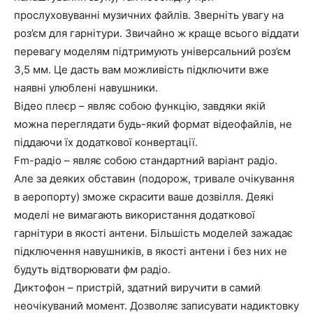
прослуховуванні музичних файлів. Зверніть увагу на
роз’єм для гарнітури. Звичайно ж краще всього віддати
перевагу моделям підтримують універсальний роз’єм
3,5 мм. Це дасть вам можливість підключити вже
наявні улюблені навушники.
Відео плеєр – являє собою функцію, завдяки якій
можна переглядати будь-який формат відеофайлів, не
піддаючи їх додаткової конвертації.
Fm-радіо – являє собою стандартний варіант радіо.
Але за деяких обставин (подорож, тривале очікування
в аеропорту) зможе скрасити ваше дозвілля. Деякі
моделі не вимагають використання додаткової
гарнітури в якості антени. Більшість моделей зажадає
підключення навушників, в якості антени і без них не
будуть відтворювати фм радіо.
Диктофон – пристрій, здатний виручити в самий
неочікуваний момент. Дозволяє записувати надиктовку