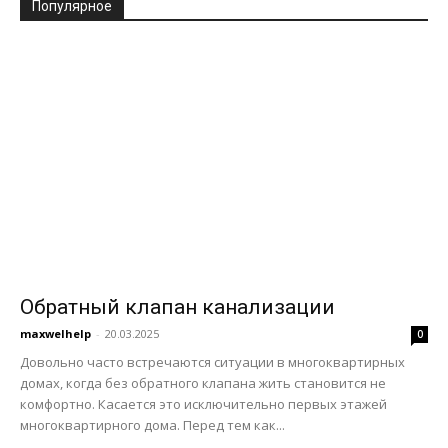
Популярное
Обратный клапан канализации
maxwelhelp
-
20.03.2025
0
Довольно часто встречаются ситуации в многоквартирных
домах, когда без обратного клапана жить становится не
комфортно. Касается это исключительно первых этажей
многоквартирного дома. Перед тем как...