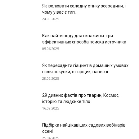
Як ізолювати холодну стінку зсередини, і
чому у вас є тип...
24.09.2025
Как найти воду для скважины: три
эффективных способа поиска источника
05.06.2025
Як пересадити гіацинт в домашніх умовах:
після покупки, в горщик, навесні
28.02.2025
29 дивних фактів про тварин, Космос,
історію та людське тіло
16.09.2025
Підбірка найцікавіших садових вебінарів
осені
25.04.2025