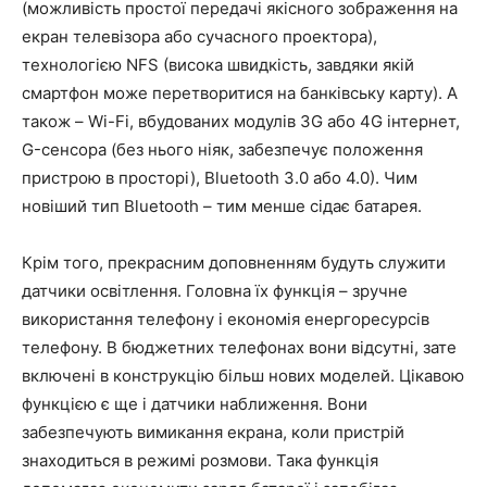
(можливість простої передачі якісного зображення на
екран телевізора або сучасного проектора),
технологією NFS (висока швидкість, завдяки якій
смартфон може перетворитися на банківську карту). А
також – Wi-Fi, вбудованих модулів 3G або 4G інтернет,
G-сенсора (без нього ніяк, забезпечує положення
пристрою в просторі), Bluetooth 3.0 або 4.0). Чим
новіший тип Bluetooth – тим менше сідає батарея.
Крім того, прекрасним доповненням будуть служити
датчики освітлення. Головна їх функція – зручне
використання телефону і економія енергоресурсів
телефону. В бюджетних телефонах вони відсутні, зате
включені в конструкцію більш нових моделей. Цікавою
функцією є ще і датчики наближення. Вони
забезпечують вимикання екрана, коли пристрій
знаходиться в режимі розмови. Така функція