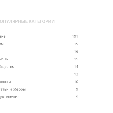
ОПУЛЯРНЫЕ КАТЕГОРИИ
ізне
191
ом
19
-
16
изнь
15
бщество
14
12
овости
10
татьи и обзоры
9
дохновение
5