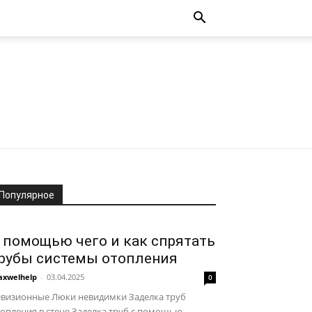
Популярное
 помощью чего и как спрятать
рубы системы отопления
xwelhelp
-
03.04.2025
0
евизионные Люки невидимки Заделка труб
опления в стене Заделка труб с помощью