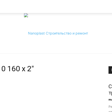
0 160 x 2″
Nanoplast
С
т
ma
Р
от