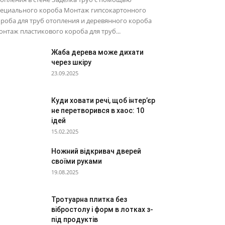
пециального короба Монтаж гипсокартонного
роба для труб отопления и деревянного короба
нтаж пластикового короба для труб...
Жаба дерева може дихати
через шкіру
23.09.2025
Куди ховати речі, щоб інтер’єр
не перетворився в хаос: 10
ідей
15.02.2025
Ножний відкривач дверей
своїми руками
19.08.2025
Тротуарна плитка без
вібростолу і форм в лотках з-
під продуктів