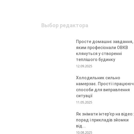
Выбор редактора
Просте домашнє завдання,
яким професіонали ОВКВ
клянуться у створенні
теплішого будинку
12.09.2025
Холодильник сильно
намерзає. Прості і працююч
способи для виправлення
ситуації
11.05.2025
Як знімати інтер’єр на відео:
порад і прикладів зйомки
від...
10.08.2025