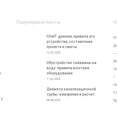
Популярные посты
П
СНиП: дренаж, правила его
Р
устройства, составление
Д
проекта и сметы
12.05.2025
--
Ж
Обустройство скважины на
воду: правила монтажа
О
і
оборудования
•
11.02.2025
Н
Диаметр канализационной
С
трубы: измерение и расчет
 7
В
06.08.2025