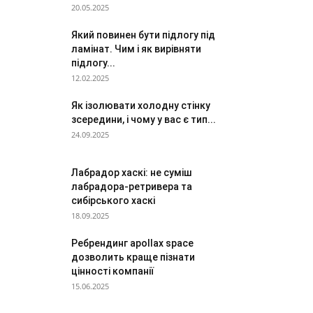
20.05.2025
Який повинен бути підлогу під
ламінат. Чим і як вирівняти
підлогу...
12.02.2025
Як ізолювати холодну стінку
зсередини, і чому у вас є тип...
24.09.2025
Лабрадор хаскі: не суміш
лабрадора-ретривера та
сибірського хаскі
18.09.2025
Ребрендинг apollax ѕрасе
дозволить краще пізнати
цінності компанії
15.06.2025